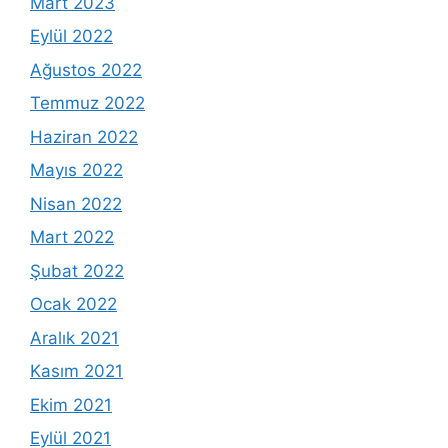
Mart 2023
Eylül 2022
Ağustos 2022
Temmuz 2022
Haziran 2022
Mayıs 2022
Nisan 2022
Mart 2022
Şubat 2022
Ocak 2022
Aralık 2021
Kasım 2021
Ekim 2021
Eylül 2021