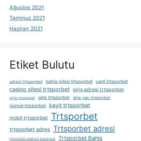
Ağustos 2021
Temmuz 2021
Haziran 2021
Etiket Bulutu
bahis sitesi trtsporbet
canli trtsporbet
adresi trtsporbet
casino sitesi trtsporbet
giris adresi trtsporbet
giris trtsporbet
giris yap trtsporbet
girisi trtsporbet
kayit trtsporbet
güncel trtsporbet
Trtsporbet
mobil trtsporbet
Trtsporbet adresi
trtsporbet adres
Trtsporbet Bahis
trtsporbet android blackjack