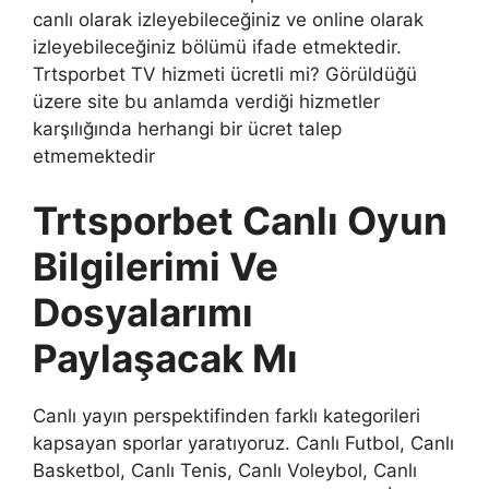
canlı olarak izleyebileceğiniz ve online olarak
izleyebileceğiniz bölümü ifade etmektedir.
Trtsporbet TV hizmeti ücretli mi? Görüldüğü
üzere site bu anlamda verdiği hizmetler
karşılığında herhangi bir ücret talep
etmemektedir
Trtsporbet Canlı Oyun
Bilgilerimi Ve
Dosyalarımı
Paylaşacak Mı
Canlı yayın perspektifinden farklı kategorileri
kapsayan sporlar yaratıyoruz. Canlı Futbol, ​​Canlı
Basketbol, ​​Canlı Tenis, Canlı Voleybol, Canlı