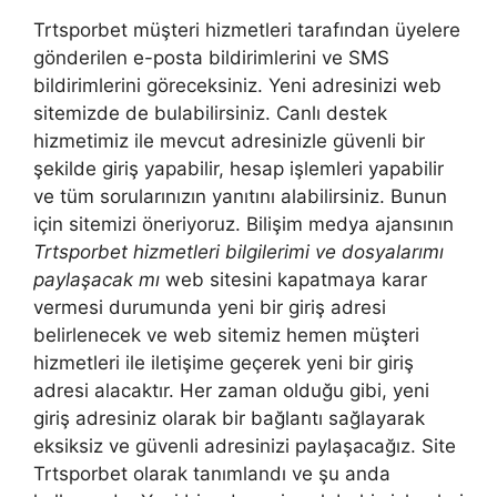
Trtsporbet müşteri hizmetleri tarafından üyelere
gönderilen e-posta bildirimlerini ve SMS
bildirimlerini göreceksiniz. Yeni adresinizi web
sitemizde de bulabilirsiniz. Canlı destek
hizmetimiz ile mevcut adresinizle güvenli bir
şekilde giriş yapabilir, hesap işlemleri yapabilir
ve tüm sorularınızın yanıtını alabilirsiniz. Bunun
için sitemizi öneriyoruz. Bilişim medya ajansının
Trtsporbet hizmetleri bilgilerimi ve dosyalarımı
paylaşacak mı
web sitesini kapatmaya karar
vermesi durumunda yeni bir giriş adresi
belirlenecek ve web sitemiz hemen müşteri
hizmetleri ile iletişime geçerek yeni bir giriş
adresi alacaktır. Her zaman olduğu gibi, yeni
giriş adresiniz olarak bir bağlantı sağlayarak
eksiksiz ve güvenli adresinizi paylaşacağız. Site
Trtsporbet olarak tanımlandı ve şu anda