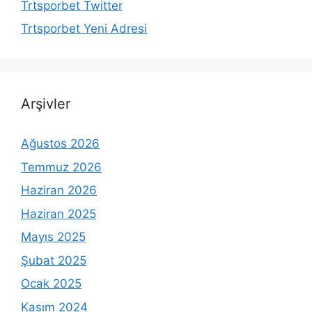
Trtsporbet Twitter
Trtsporbet Yeni Adresi
Arşivler
Ağustos 2026
Temmuz 2026
Haziran 2026
Haziran 2025
Mayıs 2025
Şubat 2025
Ocak 2025
Kasım 2024