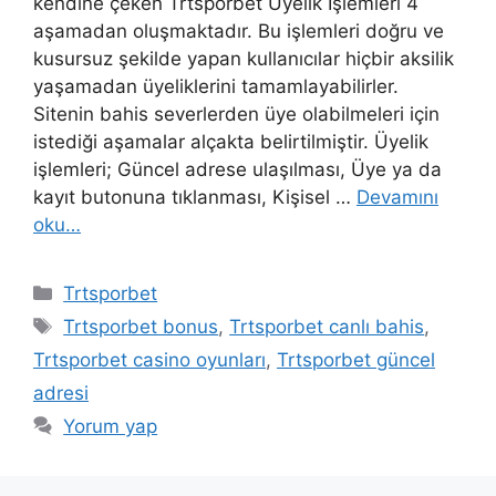
kendine çeken Trtsporbet Üyelik İşlemleri 4
aşamadan oluşmaktadır. Bu işlemleri doğru ve
kusursuz şekilde yapan kullanıcılar hiçbir aksilik
yaşamadan üyeliklerini tamamlayabilirler.
Sitenin bahis severlerden üye olabilmeleri için
istediği aşamalar alçakta belirtilmiştir. Üyelik
işlemleri; Güncel adrese ulaşılması, Üye ya da
kayıt butonuna tıklanması, Kişisel …
Devamını
oku…
Kategoriler
Trtsporbet
Etiketler
Trtsporbet bonus
,
Trtsporbet canlı bahis
,
Trtsporbet casino oyunları
,
Trtsporbet güncel
adresi
Yorum yap