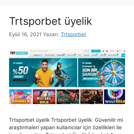
Trtsporbet üyelik
Eylül 16, 2021
Yazarı:
Trtsporbet
Trtsporbet üyelik Trtsporbet üyelik Güvenilir mi
araştırmaleri yapan kullanıcılar için özellikleri ile