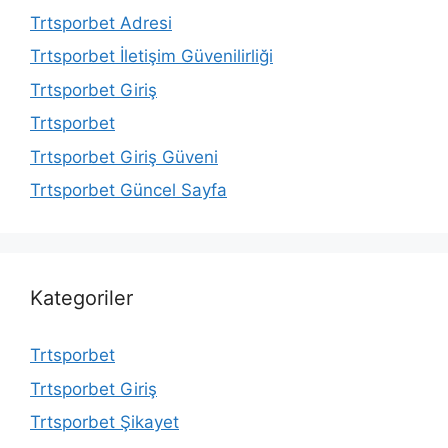
Trtsporbet Adresi
Trtsporbet İletişim Güvenilirliği
Trtsporbet Giriş
Trtsporbet
Trtsporbet Giriş Güveni
Trtsporbet Güncel Sayfa
Kategoriler
Trtsporbet
Trtsporbet Giriş
Trtsporbet Şikayet