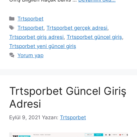
Kategoriler
Trtsporbet
Etiketler
Trtsporbet
,
Trtsporbet gerçek adresi
,
Trtsporbet giriş adresi
,
Trtsporbet güncel giriş
,
Trtsporbet yeni güncel giriş
Yorum yap
Trtsporbet Güncel Giriş
Adresi
Eylül 9, 2021
Yazarı:
Trtsporbet