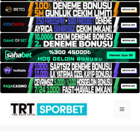
İçeriğe
atla
Menü