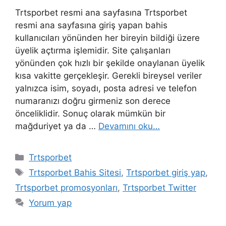
Trtsporbet resmi ana sayfasına Trtsporbet
resmi ana sayfasına giriş yapan bahis
kullanıcıları yönünden her bireyin bildiği üzere
üyelik açtırma işlemidir. Site çalışanları
yönünden çok hızlı bir şekilde onaylanan üyelik
kısa vakitte gerçekleşir. Gerekli bireysel veriler
yalnızca isim, soyadı, posta adresi ve telefon
numaranızı doğru girmeniz son derece
önceliklidir. Sonuç olarak mümkün bir
mağduriyet ya da …
Devamını oku…
Kategoriler
Trtsporbet
Etiketler
Trtsporbet Bahis Sitesi
,
Trtsporbet giriş yap
,
Trtsporbet promosyonları
,
Trtsporbet Twitter
Yorum yap