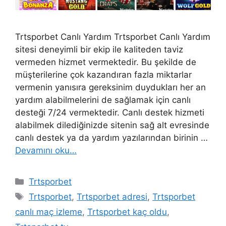
Trtsporbet Canlı Yardım Trtsporbet Canlı Yardım
sitesi deneyimli bir ekip ile kaliteden taviz
vermeden hizmet vermektedir. Bu şekilde de
müşterilerine çok kazandıran fazla miktarlar
vermenin yanısıra gereksinim duydukları her an
yardım alabilmelerini de sağlamak için canlı
desteği 7/24 vermektedir. Canlı destek hizmeti
alabilmek dilediğinizde sitenin sağ alt evresinde
canlı destek ya da yardım yazılarından birinin …
Devamını oku…
Kategoriler
Trtsporbet
Etiketler
Trtsporbet
,
Trtsporbet adresi
,
Trtsporbet
canlı maç izleme
,
Trtsporbet kaç oldu
,