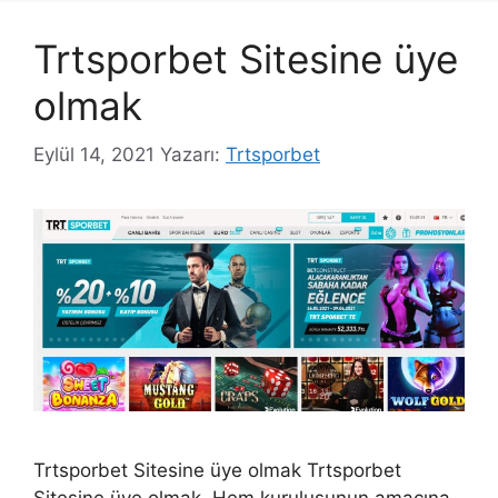
Trtsporbet Sitesine üye
olmak
Eylül 14, 2021
Yazarı:
Trtsporbet
Trtsporbet Sitesine üye olmak Trtsporbet
Sitesine üye olmak Hem kuruluşunun amacına