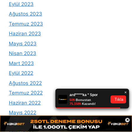
Eylül 2023
Ağustos 2023
Temmuz 2023
Haziran 2023
Mayıs 2023
Nisan 2023
Mart 2023
Eylül 2022
Ağustos 2022
Temmuz 2022
Haziran 2022
Mayıs 2022
×
Nisan 2022