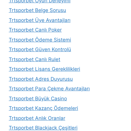
Trtsporbet Oyun Deneyimi
Trtsporbet Belge Sorusu
Trtsporbet Üye Avantajları
Trtsporbet Canlı Poker
Trtsporbet Ödeme Sistemi
Trtsporbet Güven Kontrolü
Trtsporbet Canlı Rulet
Trtsporbet Lisans Gereklilikleri
Trtsporbet Adres Duyurusu
Trtsporbet Para Çekme Avantajları
Trtsporbet Büyük Casino
Trtsporbet Kazanç Ödemeleri
Trtsporbet Anlık Oranlar
Trtsporbet Blackjack Çeşitleri