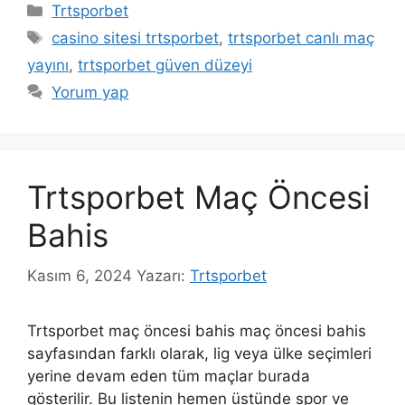
Kategoriler
Trtsporbet
Etiketler
casino sitesi trtsporbet
,
trtsporbet canlı maç
yayını
,
trtsporbet güven düzeyi
Yorum yap
Trtsporbet Maç Öncesi
Bahis
Kasım 6, 2024
Yazarı:
Trtsporbet
Trtsporbet maç öncesi bahis maç öncesi bahis
sayfasından farklı olarak, lig veya ülke seçimleri
yerine devam eden tüm maçlar burada
gösterilir. Bu listenin hemen üstünde spor ve