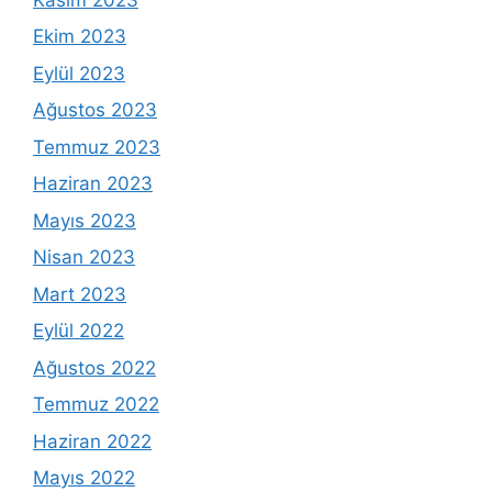
Ekim 2023
Eylül 2023
Ağustos 2023
Temmuz 2023
Haziran 2023
Mayıs 2023
Nisan 2023
Mart 2023
Eylül 2022
Ağustos 2022
Temmuz 2022
Haziran 2022
Mayıs 2022