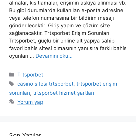
almalar, kısıtlamalar, erişimin askıya alınması vb.
Bu gibi durumlarda kullanılan e-posta adresine
veya telefon numarasına bir bildirim mesajı
gönderilecektir. Giriş yapın ve çözüm size
sağlanacaktır. Trtsporbet Erişim Sorunları
Trtsporbet, güçlü bir online alt yapıya sahip
favori bahis sitesi olmasının yanı sıra farklı bahis
oyunları …
Devamını oku…
Kategoriler
Trtsporbet
Etiketler
casino sitesi trtsporbet
,
trtsporbet erişim
sorunları
,
trtsporbet hizmet şartları
Yorum yap
Son Yazılar