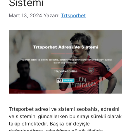
Sistemi
Mart 13, 2024
Yazarı:
Trtsporbet
Trtsporbet adresi ve sistemi seobahis, adresini
ve sistemini güncellerken bu sırayı sürekli olarak
takip etmektedir. Başka bir deyişle