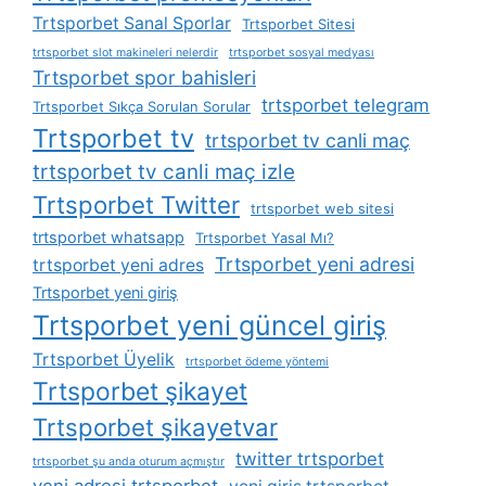
Trtsporbet Sanal Sporlar
Trtsporbet Sitesi
trtsporbet slot makineleri nelerdir
trtsporbet sosyal medyası
Trtsporbet spor bahisleri
trtsporbet telegram
Trtsporbet Sıkça Sorulan Sorular
Trtsporbet tv
trtsporbet tv canli maç
trtsporbet tv canli maç izle
Trtsporbet Twitter
trtsporbet web sitesi
trtsporbet whatsapp
Trtsporbet Yasal Mı?
Trtsporbet yeni adresi
trtsporbet yeni adres
Trtsporbet yeni giriş
Trtsporbet yeni güncel giriş
Trtsporbet Üyelik
trtsporbet ödeme yöntemi
Trtsporbet şikayet
Trtsporbet şikayetvar
twitter trtsporbet
trtsporbet şu anda oturum açmıştır
yeni adresi trtsporbet