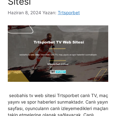
Sitesi
Haziran 8, 2024
Yazarı:
Trtsporbet
seobahis tv web sitesi Trtsporbet canlı TV, maç
yayını ve spor haberleri sunmaktadır. Canlı yayın
sayfası, oyuncuların canlı izleyemedikleri maçları
takip etmelerine olanak sağlayacak. Canlı