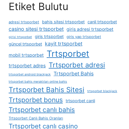
Etiket Bulutu
bahis sitesi trtsporbet
canli trtsporbet
adresi trtsporbet
casino sitesi trtsporbet
giris adresi trtsporbet
giris trtsporbet
giris yap trtsporbet
girisi trtsporbet
kayit trtsporbet
güncel trtsporbet
Trtsporbet
mobil trtsporbet
Trtsporbet adresi
trtsporbet adres
Trtsporbet Bahis
trtsporbet android blackjack
trtsporbet bahis meraklıları online bahis
Trtsporbet Bahis Sitesi
trtsporbet blackjack
Trtsporbet bonus
trtsporbet canli
Trtsporbet canlı bahis
Trtsporbet Canlı Bahis Oranları
Trtsporbet canlı casino