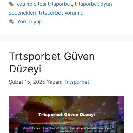
Etiketler
casino sitesi trtsporbet
,
trtsporbet oyun
seçenekleri
,
trtsporbet yorumlar
Yorum yap
Trtsporbet Güven
Düzeyi
Şubat 15, 2025
Yazarı:
Trtsporbet