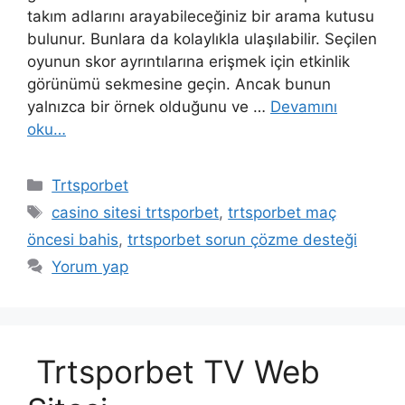
takım adlarını arayabileceğiniz bir arama kutusu
bulunur. Bunlara da kolaylıkla ulaşılabilir. Seçilen
oyunun skor ayrıntılarına erişmek için etkinlik
görünümü sekmesine geçin. Ancak bunun
yalnızca bir örnek olduğunu ve …
Devamını
oku…
Kategoriler
Trtsporbet
Etiketler
casino sitesi trtsporbet
,
trtsporbet maç
öncesi bahis
,
trtsporbet sorun çözme desteği
Yorum yap
Trtsporbet TV Web