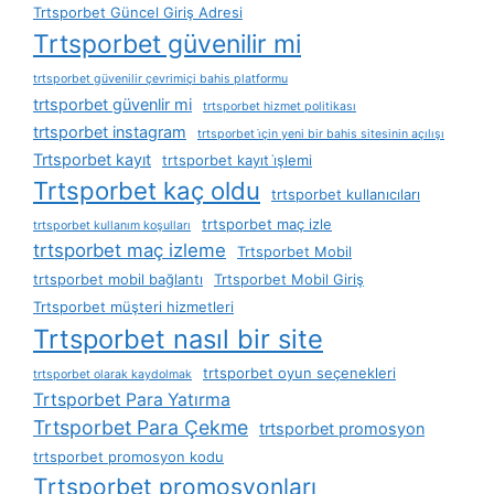
Trtsporbet Güncel Giriş Adresi
Trtsporbet güvenilir mi
trtsporbet güvenilir çevrimiçi bahis platformu
trtsporbet güvenlir mi
trtsporbet hizmet politikası
trtsporbet instagram
trtsporbet i̇çin yeni bir bahis sitesinin açılışı
Trtsporbet kayıt
trtsporbet kayıt i̇şlemi
Trtsporbet kaç oldu
trtsporbet kullanıcıları
trtsporbet maç izle
trtsporbet kullanım koşulları
trtsporbet maç izleme
Trtsporbet Mobil
trtsporbet mobil bağlantı
Trtsporbet Mobil Giriş
Trtsporbet müşteri hizmetleri
Trtsporbet nasıl bir site
trtsporbet oyun seçenekleri
trtsporbet olarak kaydolmak
Trtsporbet Para Yatırma
Trtsporbet Para Çekme
trtsporbet promosyon
trtsporbet promosyon kodu
Trtsporbet promosyonları