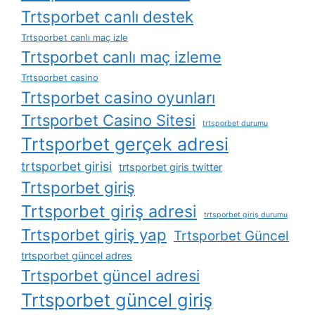
Trtsporbet canlı destek
Trtsporbet canlı maç izle
Trtsporbet canlı maç izleme
Trtsporbet casino
Trtsporbet casino oyunları
Trtsporbet Casino Sitesi
trtsporbet durumu
Trtsporbet gerçek adresi
trtsporbet girisi
trtsporbet giris twitter
Trtsporbet giriş
Trtsporbet giriş adresi
trtsporbet giriş durumu
Trtsporbet giriş yap
Trtsporbet Güncel
trtsporbet güncel adres
Trtsporbet güncel adresi
Trtsporbet güncel giriş