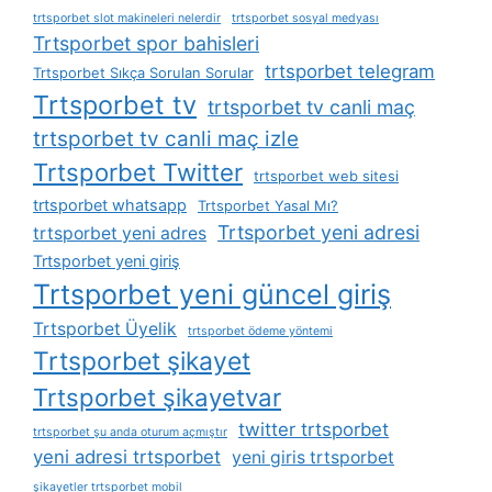
trtsporbet slot makineleri nelerdir
trtsporbet sosyal medyası
Trtsporbet spor bahisleri
trtsporbet telegram
Trtsporbet Sıkça Sorulan Sorular
Trtsporbet tv
trtsporbet tv canli maç
trtsporbet tv canli maç izle
Trtsporbet Twitter
trtsporbet web sitesi
trtsporbet whatsapp
Trtsporbet Yasal Mı?
Trtsporbet yeni adresi
trtsporbet yeni adres
Trtsporbet yeni giriş
Trtsporbet yeni güncel giriş
Trtsporbet Üyelik
trtsporbet ödeme yöntemi
Trtsporbet şikayet
Trtsporbet şikayetvar
twitter trtsporbet
trtsporbet şu anda oturum açmıştır
yeni adresi trtsporbet
yeni giris trtsporbet
şikayetler trtsporbet mobil