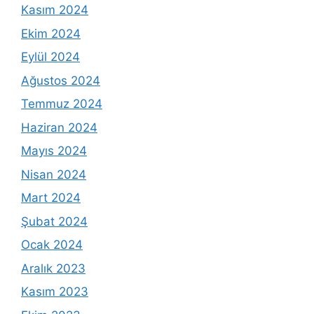
Kasım 2024
Ekim 2024
Eylül 2024
Ağustos 2024
Temmuz 2024
Haziran 2024
Mayıs 2024
Nisan 2024
Mart 2024
Şubat 2024
Ocak 2024
Aralık 2023
Kasım 2023