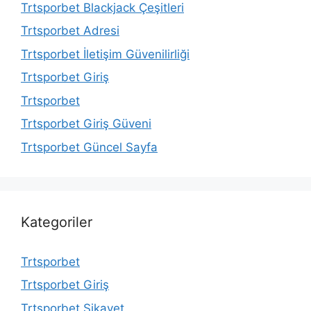
Trtsporbet Blackjack Çeşitleri
Trtsporbet Adresi
Trtsporbet İletişim Güvenilirliği
Trtsporbet Giriş
Trtsporbet
Trtsporbet Giriş Güveni
Trtsporbet Güncel Sayfa
Kategoriler
Trtsporbet
Trtsporbet Giriş
Trtsporbet Şikayet