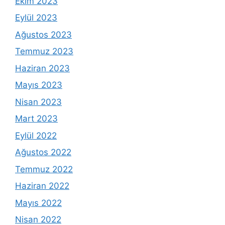
Ekim 2023
Eylül 2023
Ağustos 2023
Temmuz 2023
Haziran 2023
Mayıs 2023
Nisan 2023
Mart 2023
Eylül 2022
Ağustos 2022
Temmuz 2022
Haziran 2022
Mayıs 2022
Nisan 2022