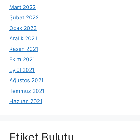
Mart 2022
Şubat 2022
Ocak 2022
Aralık 2021
Kasım 2021
Ekim 2021
Eylül 2021
Ağustos 2021
Temmuz 2021
Haziran 2021
Etiket Bulutu