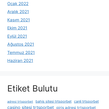
Ocak 2022
Aralık 2021
Kasım 2021
Ekim 2021
Eylül 2021
Ağustos 2021
Temmuz 2021
Haziran 2021
Etiket Bulutu
bahis sitesi trtsporbet
canli trtsporbet
adresi trtsporbet
casino sitesi trtsporbet
giris adresi trtsporbet