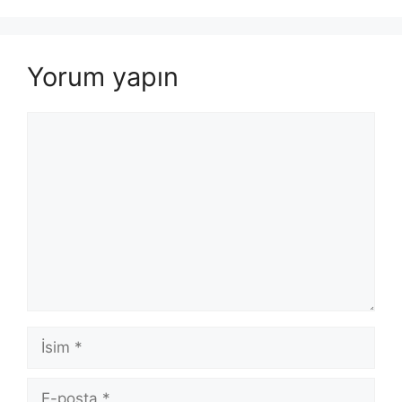
Yorum yapın
Yorum
İsim
E-