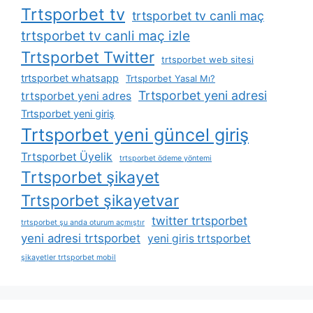
Trtsporbet tv
trtsporbet tv canli maç
trtsporbet tv canli maç izle
Trtsporbet Twitter
trtsporbet web sitesi
trtsporbet whatsapp
Trtsporbet Yasal Mı?
Trtsporbet yeni adresi
trtsporbet yeni adres
Trtsporbet yeni giriş
Trtsporbet yeni güncel giriş
Trtsporbet Üyelik
trtsporbet ödeme yöntemi
Trtsporbet şikayet
Trtsporbet şikayetvar
twitter trtsporbet
trtsporbet şu anda oturum açmıştır
yeni adresi trtsporbet
yeni giris trtsporbet
şikayetler trtsporbet mobil