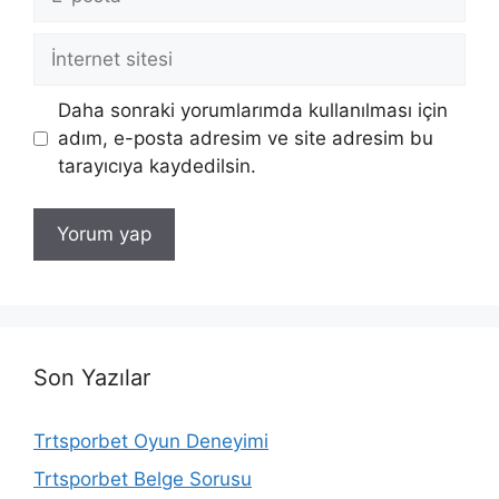
posta
İnternet
sitesi
Daha sonraki yorumlarımda kullanılması için
adım, e-posta adresim ve site adresim bu
tarayıcıya kaydedilsin.
Son Yazılar
Trtsporbet Oyun Deneyimi
Trtsporbet Belge Sorusu