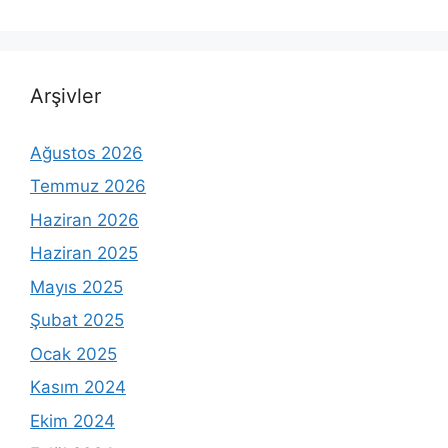
Arşivler
Ağustos 2026
Temmuz 2026
Haziran 2026
Haziran 2025
Mayıs 2025
Şubat 2025
Ocak 2025
Kasım 2024
Ekim 2024