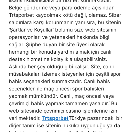
lisanslı kullanıcılara da hizmet sunmaktadır.
Belge gönderme veya para ödeme açısından
Trtsporbet kaydolmak kötü değil, olamaz. Siber
saldırılara karşı korunmanın yanı sıra, bu sitenin
‘Şartlar ve Koşullar’ bölümü size web sitesinin
operasyonları ve yetenekleri hakkında bilgi
sağlar. Şüphe duyan bir site üyesi olarak
herhangi bir konuda yardım almak için canlı
destek hizmetine kolaylıkla ulaşabilirsiniz.
Aslında her şey olduğu gibi çalışır. Site, canlı
müsabakaları izlemek isteyenler için çeşitli spor
bahis seçenekleri sunmaktadır. Canlı bahis
seçenekleri ile maç öncesi spor bahisleri
yapmak mümkündür. Canlı, maç öncesi veya
çevrimiçi bahis yapmak tamamen yasaldır.’ Bu
web sitesinde çevrimiçi casino işlemlerine izin
verilmektedir.
Trtsporbet
Türkiye pazarındaki bir
diğer tanım ise sitenin hukuka uygunluğu ya da