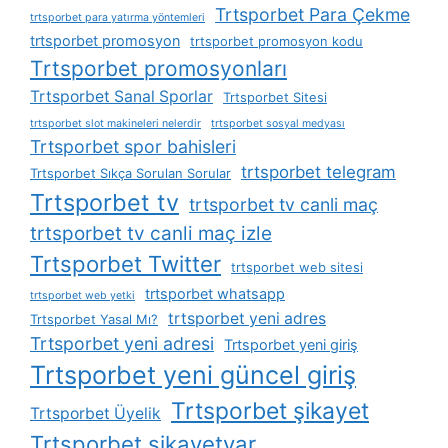
Trtsporbet Para Çekme
trtsporbet para yatırma yöntemleri
trtsporbet promosyon
trtsporbet promosyon kodu
Trtsporbet promosyonları
Trtsporbet Sanal Sporlar
Trtsporbet Sitesi
trtsporbet slot makineleri nelerdir
trtsporbet sosyal medyası
Trtsporbet spor bahisleri
trtsporbet telegram
Trtsporbet Sıkça Sorulan Sorular
Trtsporbet tv
trtsporbet tv canli maç
trtsporbet tv canli maç izle
Trtsporbet Twitter
trtsporbet web sitesi
trtsporbet whatsapp
trtsporbet web yetki
trtsporbet yeni adres
Trtsporbet Yasal Mı?
Trtsporbet yeni adresi
Trtsporbet yeni giriş
Trtsporbet yeni güncel giriş
Trtsporbet şikayet
Trtsporbet Üyelik
Trtsporbet şikayetvar