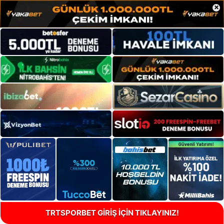
×
TRTSPORBET GİRİŞ İÇİN TIKLAYINIZ!