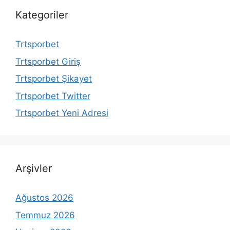
Kategoriler
Trtsporbet
Trtsporbet Giriş
Trtsporbet Şikayet
Trtsporbet Twitter
Trtsporbet Yeni Adresi
Arşivler
Ağustos 2026
Temmuz 2026