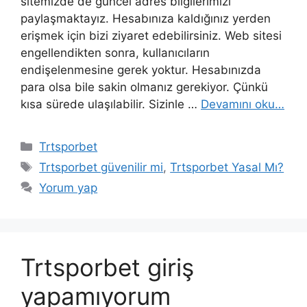
sitemizde de güncel adres bilgilerimizi
paylaşmaktayız. Hesabınıza kaldığınız yerden
erişmek için bizi ziyaret edebilirsiniz. Web sitesi
engellendikten sonra, kullanıcıların
endişelenmesine gerek yoktur. Hesabınızda
para olsa bile sakin olmanız gerekiyor. Çünkü
kısa sürede ulaşılabilir. Sizinle …
Devamını oku…
Kategoriler
Trtsporbet
Etiketler
Trtsporbet güvenilir mi
,
Trtsporbet Yasal Mı?
Yorum yap
Trtsporbet giriş
yapamıyorum