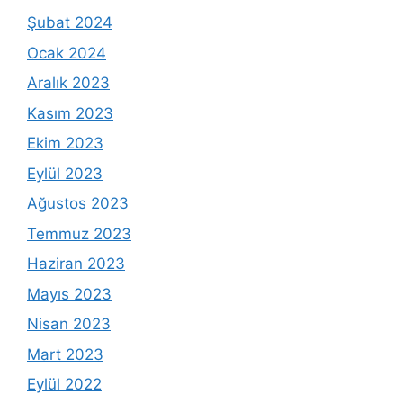
Şubat 2024
Ocak 2024
Aralık 2023
Kasım 2023
Ekim 2023
Eylül 2023
Ağustos 2023
Temmuz 2023
Haziran 2023
Mayıs 2023
Nisan 2023
Mart 2023
Eylül 2022