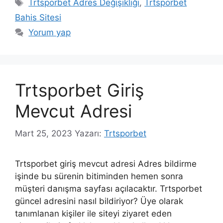
Etiketler
Trtsporbet Adres Değişikliği
,
Trtsporbet
Bahis Sitesi
Yorum yap
Trtsporbet Giriş
Mevcut Adresi
Mart 25, 2023
Yazarı:
Trtsporbet
Trtsporbet giriş mevcut adresi Adres bildirme
işinde bu sürenin bitiminden hemen sonra
müşteri danışma sayfası açılacaktır. Trtsporbet
güncel adresini nasıl bildiriyor? Üye olarak
tanımlanan kişiler ile siteyi ziyaret eden