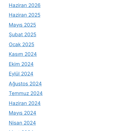
Haziran 2026
Haziran 2025
Mayıs 2025
Şubat 2025
Ocak 2025
Kasım 2024
Ekim 2024
Eylül 2024
Ağustos 2024
Temmuz 2024
Haziran 2024
Mayıs 2024
Nisan 2024