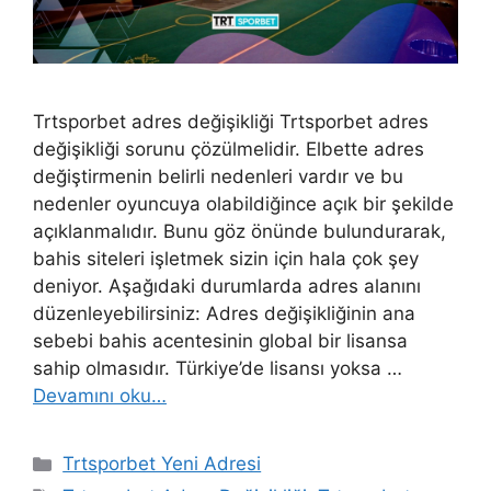
Trtsporbet adres değişikliği Trtsporbet adres
değişikliği sorunu çözülmelidir. Elbette adres
değiştirmenin belirli nedenleri vardır ve bu
nedenler oyuncuya olabildiğince açık bir şekilde
açıklanmalıdır. Bunu göz önünde bulundurarak,
bahis siteleri işletmek sizin için hala çok şey
deniyor. Aşağıdaki durumlarda adres alanını
düzenleyebilirsiniz: Adres değişikliğinin ana
sebebi bahis acentesinin global bir lisansa
sahip olmasıdır. Türkiye’de lisansı yoksa …
Devamını oku…
Kategoriler
Trtsporbet Yeni Adresi