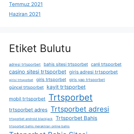
Temmuz 2021
Haziran 2021
Etiket Bulutu
bahis sitesi trtsporbet
canli trtsporbet
adresi trtsporbet
casino sitesi trtsporbet
giris adresi trtsporbet
giris trtsporbet
giris yap trtsporbet
girisi trtsporbet
kayit trtsporbet
güncel trtsporbet
Trtsporbet
mobil trtsporbet
Trtsporbet adresi
trtsporbet adres
Trtsporbet Bahis
trtsporbet android blackjack
trtsporbet bahis meraklıları online bahis