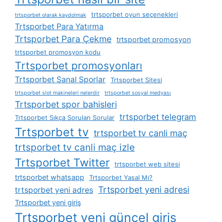
trtsporbet oyun seçenekleri
trtsporbet olarak kaydolmak
Trtsporbet Para Yatırma
Trtsporbet Para Çekme
trtsporbet promosyon
trtsporbet promosyon kodu
Trtsporbet promosyonları
Trtsporbet Sanal Sporlar
Trtsporbet Sitesi
trtsporbet slot makineleri nelerdir
trtsporbet sosyal medyası
Trtsporbet spor bahisleri
trtsporbet telegram
Trtsporbet Sıkça Sorulan Sorular
Trtsporbet tv
trtsporbet tv canli maç
trtsporbet tv canli maç izle
Trtsporbet Twitter
trtsporbet web sitesi
trtsporbet whatsapp
Trtsporbet Yasal Mı?
Trtsporbet yeni adresi
trtsporbet yeni adres
Trtsporbet yeni giriş
Trtsporbet yeni güncel giriş