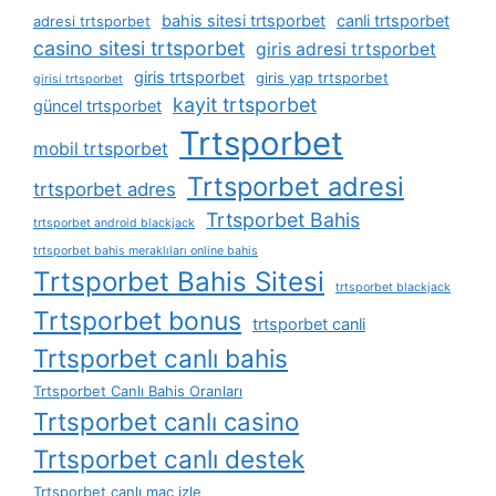
bahis sitesi trtsporbet
canli trtsporbet
adresi trtsporbet
casino sitesi trtsporbet
giris adresi trtsporbet
giris trtsporbet
giris yap trtsporbet
girisi trtsporbet
kayit trtsporbet
güncel trtsporbet
Trtsporbet
mobil trtsporbet
Trtsporbet adresi
trtsporbet adres
Trtsporbet Bahis
trtsporbet android blackjack
trtsporbet bahis meraklıları online bahis
Trtsporbet Bahis Sitesi
trtsporbet blackjack
Trtsporbet bonus
trtsporbet canli
Trtsporbet canlı bahis
Trtsporbet Canlı Bahis Oranları
Trtsporbet canlı casino
Trtsporbet canlı destek
Trtsporbet canlı maç izle