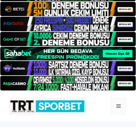
İçeriğe
atla
Menü