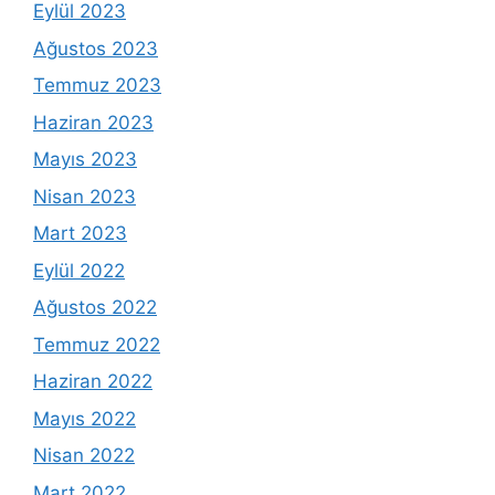
Eylül 2023
Ağustos 2023
Temmuz 2023
Haziran 2023
Mayıs 2023
Nisan 2023
Mart 2023
Eylül 2022
Ağustos 2022
Temmuz 2022
Haziran 2022
Mayıs 2022
Nisan 2022
Mart 2022