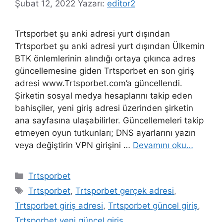
Şubat 12, 2022
Yazarı:
editor2
Trtsporbet şu anki adresi yurt dışından
Trtsporbet şu anki adresi yurt dışından Ülkemin
BTK önlemlerinin alındığı ortaya çıkınca adres
güncellemesine giden Trtsporbet en son giriş
adresi www.Trtsporbet.com’a güncellendi.
Şirketin sosyal medya hesaplarını takip eden
bahisçiler, yeni giriş adresi üzerinden şirketin
ana sayfasına ulaşabilirler. Güncellemeleri takip
etmeyen oyun tutkunları; DNS ayarlarını yazın
veya değiştirin VPN girişini …
Devamını oku…
Kategoriler
Trtsporbet
Etiketler
Trtsporbet
,
Trtsporbet gerçek adresi
,
Trtsporbet giriş adresi
,
Trtsporbet güncel giriş
,
Trtsporbet yeni güncel giriş