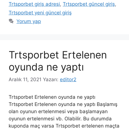
Trtsporbet giriş adresi
,
Trtsporbet güncel giriş
,
Trtsporbet yeni güncel giriş
Yorum yap
Trtsporbet Ertelenen
oyunda ne yaptı
Aralık 11, 2021
Yazarı:
editor2
Trtsporbet Ertelenen oyunda ne yaptı
Trtsporbet Ertelenen oyunda ne yaptı Başlamış
olan oyunun ertelenmesi veya başlamayan
oyunun ertelenmesi vb. Olabilir. Bu durumda
kuponda maç varsa Trtsporbet ertelenen maçta