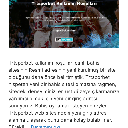
Trtsporbet kullanım koşulları canlı bahis
sitesinin Resmî adresinin yeni kurulmuş bir site
olduğunu daha önce belirtmiştik. Trtsporbet
nispeten yeni bir bahis sitesi olmasına rağmen,
sitedeki deneyiminizi en üst düzeye çıkarmanıza
yardımcı olmak için yeni bir giriş adresi
sunuyoruz. Bahis oynamak isteyen bireyler,
Trtsporbet web sitesindeki yeni giriş adresi
alanına ulaşarak bunu daha kolay bulabilirler.
Sürekli …
Devamını oku…