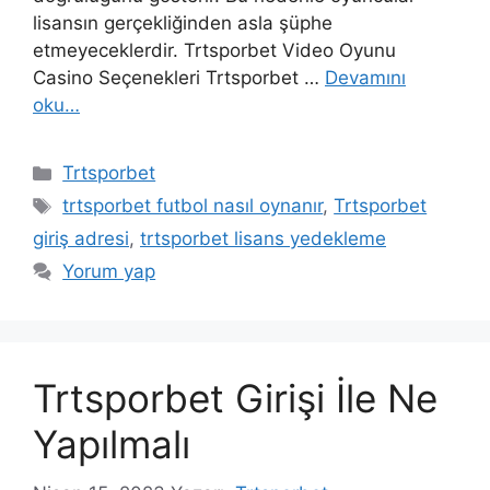
lisansın gerçekliğinden asla şüphe
etmeyeceklerdir. Trtsporbet Video Oyunu
Casino Seçenekleri Trtsporbet …
Devamını
oku…
Kategoriler
Trtsporbet
Etiketler
trtsporbet futbol nasıl oynanır
,
Trtsporbet
giriş adresi
,
trtsporbet lisans yedekleme
Yorum yap
Trtsporbet Girişi İle Ne
Yapılmalı