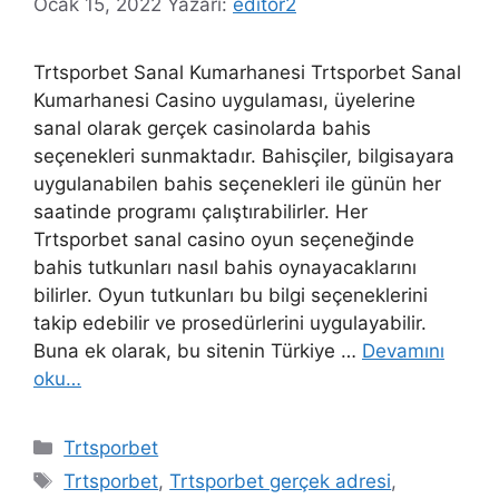
Ocak 15, 2022
Yazarı:
editor2
Trtsporbet Sanal Kumarhanesi Trtsporbet Sanal
Kumarhanesi Casino uygulaması, üyelerine
sanal olarak gerçek casinolarda bahis
seçenekleri sunmaktadır. Bahisçiler, bilgisayara
uygulanabilen bahis seçenekleri ile günün her
saatinde programı çalıştırabilirler. Her
Trtsporbet sanal casino oyun seçeneğinde
bahis tutkunları nasıl bahis oynayacaklarını
bilirler. Oyun tutkunları bu bilgi seçeneklerini
takip edebilir ve prosedürlerini uygulayabilir.
Buna ek olarak, bu sitenin Türkiye …
Devamını
oku…
Kategoriler
Trtsporbet
Etiketler
Trtsporbet
,
Trtsporbet gerçek adresi
,