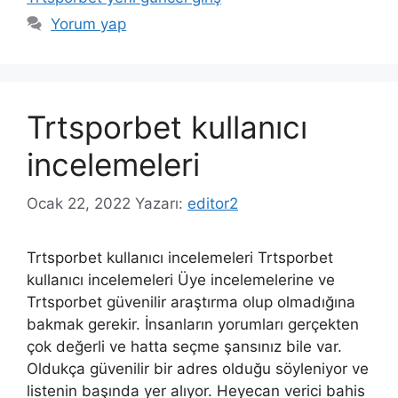
Yorum yap
Trtsporbet kullanıcı
incelemeleri
Ocak 22, 2022
Yazarı:
editor2
Trtsporbet kullanıcı incelemeleri Trtsporbet
kullanıcı incelemeleri Üye incelemelerine ve
Trtsporbet güvenilir araştırma olup olmadığına
bakmak gerekir. İnsanların yorumları gerçekten
çok değerli ve hatta seçme şansınız bile var.
Oldukça güvenilir bir adres olduğu söyleniyor ve
listenin başında yer alıyor. Heyecan verici bahis