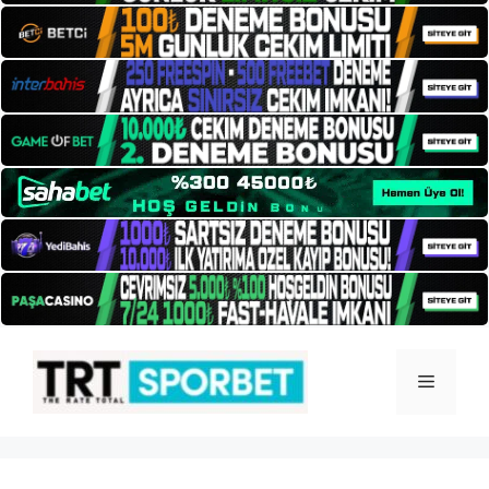
İçeriğe
atla
Menü