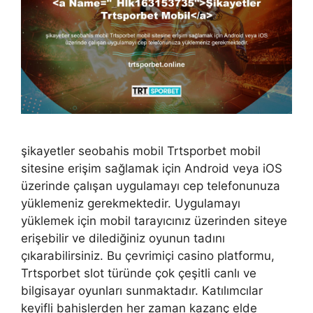
şikayetler seobahis mobil Trtsporbet mobil
sitesine erişim sağlamak için Android veya iOS
üzerinde çalışan uygulamayı cep telefonunuza
yüklemeniz gerekmektedir. Uygulamayı
yüklemek için mobil tarayıcınız üzerinden siteye
erişebilir ve dilediğiniz oyunun tadını
çıkarabilirsiniz. Bu çevrimiçi casino platformu,
Trtsporbet slot türünde çok çeşitli canlı ve
bilgisayar oyunları sunmaktadır. Katılımcılar
keyifli bahislerden her zaman kazanç elde