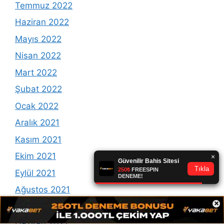
Temmuz 2022
Haziran 2022
Mayıs 2022
Nisan 2022
Mart 2022
Şubat 2022
Ocak 2022
Aralık 2021
Kasım 2021
Ekim 2021
Eylül 2021
Ağustos 2021
×
Temmuz 2021
Haziran 2021