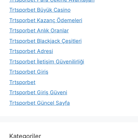
Trtsporbet Büyük Casino
Trtsporbet Kazanç Ödemeleri
Trtsporbet Anlık Oranlar
Trtsporbet Blackjack Çeşitleri
Trtsporbet Adresi
Trtsporbet İletişim Güvenilirliği
Trtsporbet Giriş
Trtsporbet
Trtsporbet Giriş Güveni
Trtsporbet Güncel Sayfa
Kategoriler