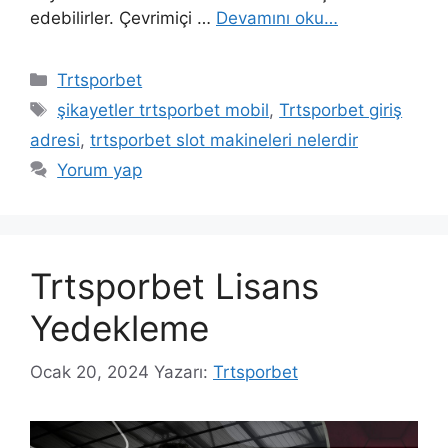
edebilirler. Çevrimiçi …
Devamını oku…
Kategoriler
Trtsporbet
Etiketler
şikayetler trtsporbet mobil
,
Trtsporbet giriş
adresi
,
trtsporbet slot makineleri nelerdir
Yorum yap
Trtsporbet Lisans
Yedekleme
Ocak 20, 2024
Yazarı:
Trtsporbet