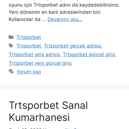
oyunu için Trtsporbet adını da kaydedebilirsiniz.
Yeni dönemin en karlı adreslerinden biri.
Kullanıcılar da …
Devamını oku…
Kategoriler
Trtsporbet
Etiketler
Trtsporbet
,
Trtsporbet gerçek adresi
,
Trtsporbet giriş adresi
,
Trtsporbet güncel giriş
,
Trtsporbet yeni güncel giriş
Yorum yap
Trtsporbet Sanal
Kumarhanesi