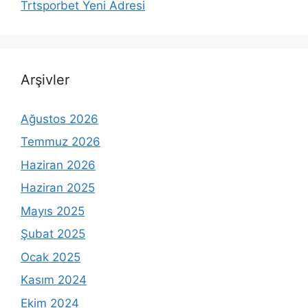
Trtsporbet Yeni Adresi
Arşivler
Ağustos 2026
Temmuz 2026
Haziran 2026
Haziran 2025
Mayıs 2025
Şubat 2025
Ocak 2025
Kasım 2024
Ekim 2024