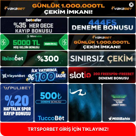
×
TRTSPORBET GİRİŞ İÇİN TIKLAYINIZ!