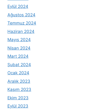
Eylül 2024
Ağustos 2024
Temmuz 2024
Haziran 2024
Mayıs 2024
Nisan 2024
Mart 2024
Şubat 2024
Ocak 2024
Aralık 2023
Kasım 2023
Ekim 2023
Eylül 2023