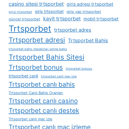
casino sitesi trtsporbet
giris adresi trtsporbet
giris trtsporbet
giris yap trtsporbet
girisi trtsporbet
kayit trtsporbet
mobil trtsporbet
güncel trtsporbet
Trtsporbet
trtsporbet adres
Trtsporbet adresi
Trtsporbet Bahis
trtsporbet bahis meraklıları online bahis
Trtsporbet Bahis Sitesi
Trtsporbet bonus
trtsporbet bonusu
trtsporbet canli
trtsporbet canli maç izle
Trtsporbet canlı bahis
Trtsporbet Canlı Bahis Oranları
Trtsporbet canlı casino
Trtsporbet canlı destek
Trtsporbet canlı maç izle
Trtsporbet canlı maç izleme