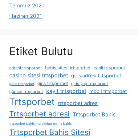
Temmuz 2021
Haziran 2021
Etiket Bulutu
bahis sitesi trtsporbet
canli trtsporbet
adresi trtsporbet
casino sitesi trtsporbet
giris adresi trtsporbet
giris trtsporbet
giris yap trtsporbet
girisi trtsporbet
kayit trtsporbet
mobil trtsporbet
güncel trtsporbet
Trtsporbet
trtsporbet adres
Trtsporbet adresi
Trtsporbet Bahis
trtsporbet bahis meraklıları online bahis
Trtsporbet Bahis Sitesi