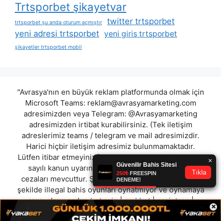
Trtsporbet şikayetvar
twitter trtsporbet
trtsporbet şu anda oturum açmıştır
yeni adresi trtsporbet
yeni giris trtsporbet
şikayetler trtsporbet mobil
"Avrasya'nın en büyük reklam platformunda olmak için
Microsoft Teams:
reklam@avrasyamarketing.com
adresimizden veya Telegram: @Avrasyamarketing
adresimizden irtibat kurabilirsiniz. (Tek iletişim
adreslerimiz teams / telegram ve mail adresimizdir.
Harici hiçbir iletişim adresimiz bulunmamaktadır.
Lütfen itibar etmeyiniz.) Türkiye yasalarına göre 7258
sayılı kanun uyarınca yasa dışı bahis oynamanın
cezaları mevcuttur. Şu an bulunduğunuz site hiç bir
şekilde illegal bahis oyunları oynatmıyor ve oynamaya
aracı olmuyordur.
betxwin
|
carkbet
|
casintroo
|
×
faulbet
|
bixbet
|
bovbet
|
mezbet
|
atakbet
"