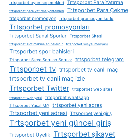
Trtsporbet Para Yatırma
trtsporbet oyun seçenekleri
Trtsporbet Para Çekme
trtsporbet para yatırma yöntemleri
trtsporbet promosyon
trtsporbet promosyon kodu
Trtsporbet promosyonları
Trtsporbet Sanal Sporlar
Trtsporbet Sitesi
trtsporbet slot makineleri nelerdir
trtsporbet sosyal medyası
Trtsporbet spor bahisleri
trtsporbet telegram
Trtsporbet Sıkça Sorulan Sorular
Trtsporbet tv
trtsporbet tv canli maç
trtsporbet tv canli maç izle
Trtsporbet Twitter
trtsporbet web sitesi
trtsporbet whatsapp
trtsporbet web yetki
trtsporbet yeni adres
Trtsporbet Yasal Mı?
Trtsporbet yeni adresi
Trtsporbet yeni giriş
Trtsporbet yeni güncel giriş
Trtsporbet şikayet
Trtsporbet Üyelik