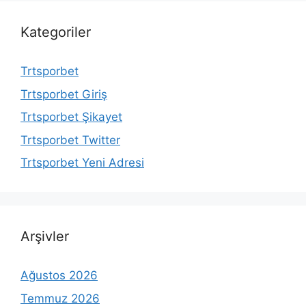
Kategoriler
Trtsporbet
Trtsporbet Giriş
Trtsporbet Şikayet
Trtsporbet Twitter
Trtsporbet Yeni Adresi
Arşivler
Ağustos 2026
Temmuz 2026