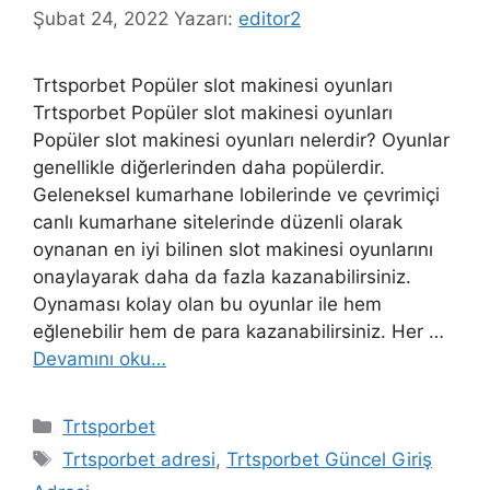
Şubat 24, 2022
Yazarı:
editor2
Trtsporbet Popüler slot makinesi oyunları
Trtsporbet Popüler slot makinesi oyunları
Popüler slot makinesi oyunları nelerdir? Oyunlar
genellikle diğerlerinden daha popülerdir.
Geleneksel kumarhane lobilerinde ve çevrimiçi
canlı kumarhane sitelerinde düzenli olarak
oynanan en iyi bilinen slot makinesi oyunlarını
onaylayarak daha da fazla kazanabilirsiniz.
Oynaması kolay olan bu oyunlar ile hem
eğlenebilir hem de para kazanabilirsiniz. Her …
Devamını oku…
Kategoriler
Trtsporbet
Etiketler
Trtsporbet adresi
,
Trtsporbet Güncel Giriş