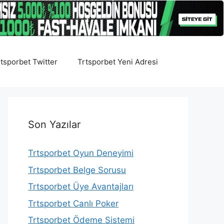
tsporbet Twitter
Trtsporbet Yeni Adresi
Son Yazılar
Trtsporbet Oyun Deneyimi
Trtsporbet Belge Sorusu
Trtsporbet Üye Avantajları
Trtsporbet Canlı Poker
Trtsporbet Ödeme Sistemi