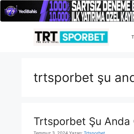
İçeriğe
atla
T
trtsporbet şu an
Trtsporbet Şu Anda 
Temmuz 3, 2024
Yazarı:
Trtsporbet