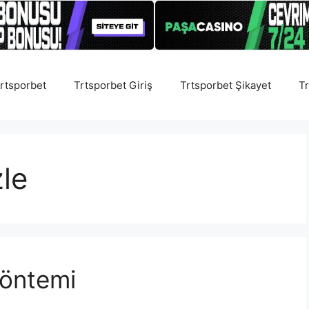
rtsporbet
Trtsporbet Giriş
Trtsporbet Şikayet
Tr
zle
öntemi