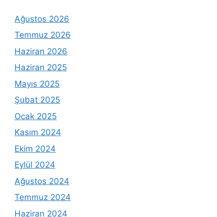
Ağustos 2026
Temmuz 2026
Haziran 2026
Haziran 2025
Mayıs 2025
Şubat 2025
Ocak 2025
Kasım 2024
Ekim 2024
Eylül 2024
Ağustos 2024
Temmuz 2024
Haziran 2024