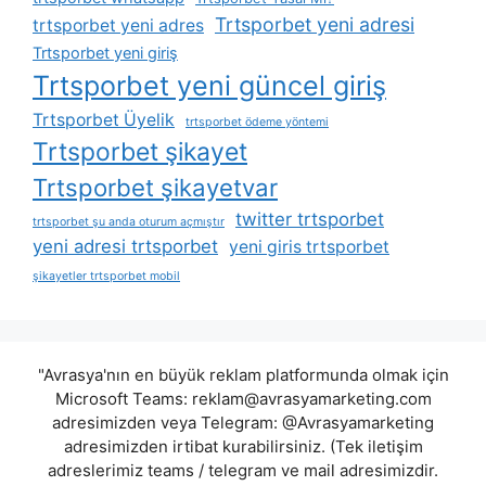
Trtsporbet yeni adresi
trtsporbet yeni adres
Trtsporbet yeni giriş
Trtsporbet yeni güncel giriş
Trtsporbet Üyelik
trtsporbet ödeme yöntemi
Trtsporbet şikayet
Trtsporbet şikayetvar
twitter trtsporbet
trtsporbet şu anda oturum açmıştır
yeni adresi trtsporbet
yeni giris trtsporbet
şikayetler trtsporbet mobil
"Avrasya'nın en büyük reklam platformunda olmak için
Microsoft Teams:
reklam@avrasyamarketing.com
adresimizden veya Telegram: @Avrasyamarketing
adresimizden irtibat kurabilirsiniz. (Tek iletişim
adreslerimiz teams / telegram ve mail adresimizdir.