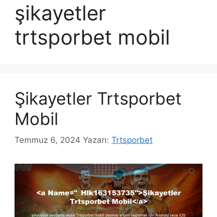
şikayetler
trtsporbet mobil
Şikayetler Trtsporbet
Mobil
Temmuz 6, 2024
Yazarı:
Trtsporbet