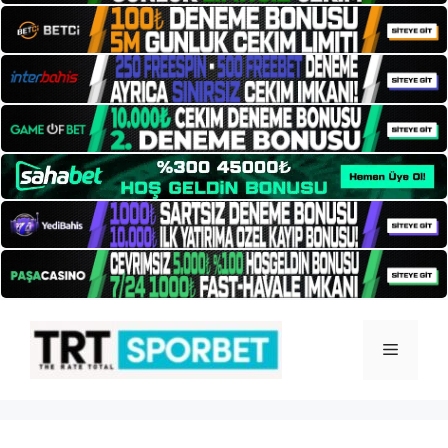
İçeriğe
atla
Menü