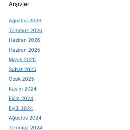
Arşivler
Ağustos 2026
Temmuz 2026
Haziran 2026
Haziran 2025
Mayıs 2025
Şubat 2025
Ocak 2025
Kasım 2024
Ekim 2024
Eylül 2024
Ağustos 2024
Temmuz 2024