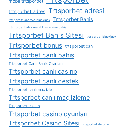
mobil trtsporbet
Trtsporbet adresi
trtsporbet adres
Trtsporbet Bahis
trtsporbet android blackjack
trtsporbet bahis meraklıları online bahis
Trtsporbet Bahis Sitesi
trtsporbet blackjack
Trtsporbet bonus
trtsporbet canli
Trtsporbet canlı bahis
Trtsporbet Canlı Bahis Oranları
Trtsporbet canlı casino
Trtsporbet canlı destek
Trtsporbet canlı maç izle
Trtsporbet canlı maç izleme
Trtsporbet casino
Trtsporbet casino oyunları
Trtsporbet Casino Sitesi
trtsporbet durumu