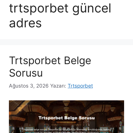
trtsporbet güncel
adres
Trtsporbet Belge
Sorusu
Ağustos 3, 2026
Yazarı:
Trtsporbet