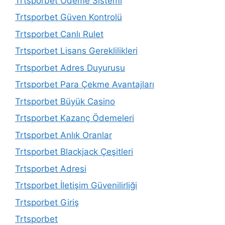
Trtsporbet Ödeme Sistemi
Trtsporbet Güven Kontrolü
Trtsporbet Canlı Rulet
Trtsporbet Lisans Gereklilikleri
Trtsporbet Adres Duyurusu
Trtsporbet Para Çekme Avantajları
Trtsporbet Büyük Casino
Trtsporbet Kazanç Ödemeleri
Trtsporbet Anlık Oranlar
Trtsporbet Blackjack Çeşitleri
Trtsporbet Adresi
Trtsporbet İletişim Güvenilirliği
Trtsporbet Giriş
Trtsporbet