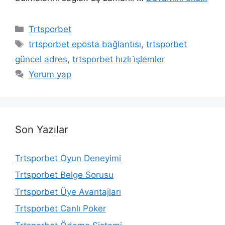
Kategoriler
Trtsporbet
Etiketler
trtsporbet eposta bağlantısı
,
trtsporbet
güncel adres
,
trtsporbet hızlı i̇şlemler
Yorum yap
Son Yazılar
Trtsporbet Oyun Deneyimi
Trtsporbet Belge Sorusu
Trtsporbet Üye Avantajları
Trtsporbet Canlı Poker