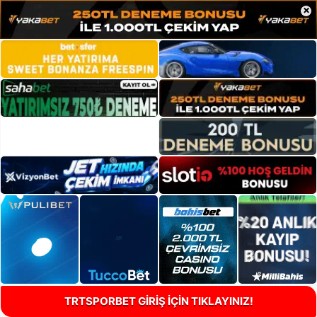
×
TRTSPORBET GİRİŞ İÇİN TIKLAYINIZ!