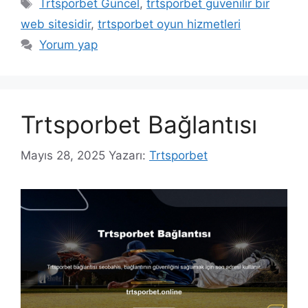
Etiketler
Trtsporbet Güncel
,
trtsporbet güvenilir bir
web sitesidir
,
trtsporbet oyun hizmetleri
Yorum yap
Trtsporbet Bağlantısı
Mayıs 28, 2025
Yazarı:
Trtsporbet