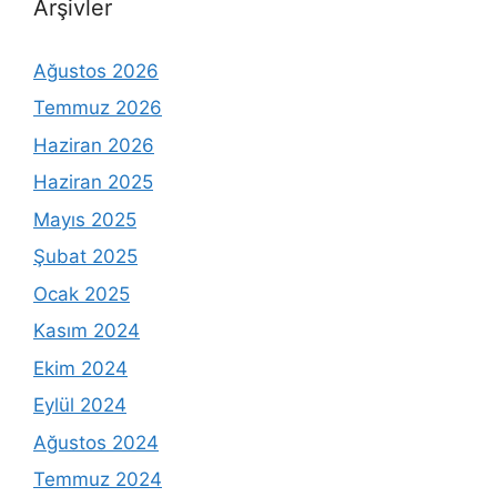
Arşivler
Ağustos 2026
Temmuz 2026
Haziran 2026
Haziran 2025
Mayıs 2025
Şubat 2025
Ocak 2025
Kasım 2024
Ekim 2024
Eylül 2024
Ağustos 2024
Temmuz 2024