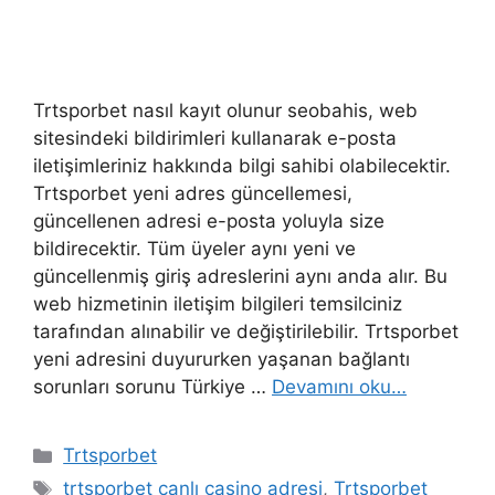
Trtsporbet nasıl kayıt olunur seobahis, web
sitesindeki bildirimleri kullanarak e-posta
iletişimleriniz hakkında bilgi sahibi olabilecektir.
Trtsporbet yeni adres güncellemesi,
güncellenen adresi e-posta yoluyla size
bildirecektir. Tüm üyeler aynı yeni ve
güncellenmiş giriş adreslerini aynı anda alır. Bu
web hizmetinin iletişim bilgileri temsilciniz
tarafından alınabilir ve değiştirilebilir. Trtsporbet
yeni adresini duyururken yaşanan bağlantı
sorunları sorunu Türkiye …
Devamını oku…
Kategoriler
Trtsporbet
Etiketler
trtsporbet canlı casino adresi
,
Trtsporbet