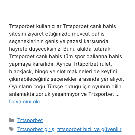
Trtsporbet kullanıcılar Trtsporbet canlı bahis
sitesini ziyaret ettiğinizde mevcut bahis
seçeneklerinin geniş yelpazesi karşısında
hayrete düşeceksiniz. Bunu akılda tutarak
Trtsporbet canlı bahis tüm spor dallarına bahis
yapmaya kararlıdır. Ayrıca Trtsporbet rulet,
blackjack, bingo ve slot makineleri de keyfini
çıkarabileceğiniz seçenekler arasında yer alıyor.
Oyunların çoğu Türkçe olduğu için oyunun dilini
anlamakta zorluk yaşanmıyor ve Trtsporbet …
Devamını oku…
Kategoriler
Trtsporbet
Etiketler
Trtsporbet giriş
,
trtsporbet hızlı ve güvenilir
,