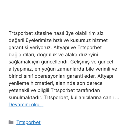
Trtsporbet sitesine nasıl üye olabilirim siz
değerli üyelerimize hızlı ve kusursuz hizmet
garantisi veriyoruz. Altyapı ve Trtsporbet
bağlantıları, doğruluk ve alaka düzeyini
sağlamak için güncellendi. Gelişmiş ve güncel
altyapımız, en yoğun zamanlarda bile verimli ve
birinci sınıf operasyonları garanti eder. Altyapı
yenileme hizmetleri, alanında son derece
yetenekli ve bilgili Trtsporbet tarafından
sunulmaktadır. Trtsporbet, kullanıcılarına canlı …
Devamını oku…
Kategoriler
Trtsporbet