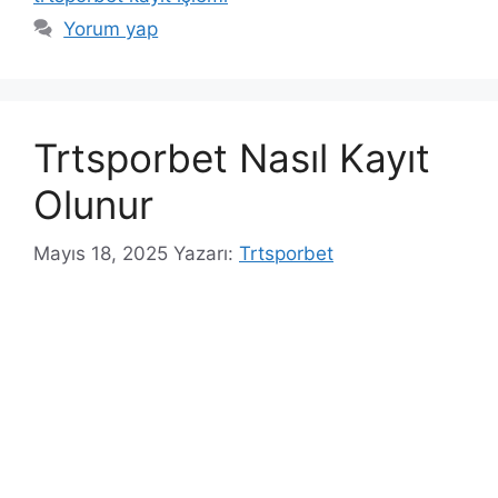
Yorum yap
Trtsporbet Nasıl Kayıt
Olunur
Mayıs 18, 2025
Yazarı:
Trtsporbet