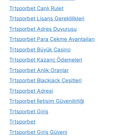
Trtsporbet Canlı Rulet
Trtsporbet Lisans Gereklilikleri
Trtsporbet Adres Duyurusu
Trtsporbet Para Çekme Avantajları
Trtsporbet Büyük Casino
Trtsporbet Kazanç Ödemeleri
Trtsporbet Anlık Oranlar
Trtsporbet Blackjack Çeşitleri
Trtsporbet Adresi
Trtsporbet İletişim Güvenilirliği
Trtsporbet Giriş
Trtsporbet
Trtsporbet Giriş Güveni