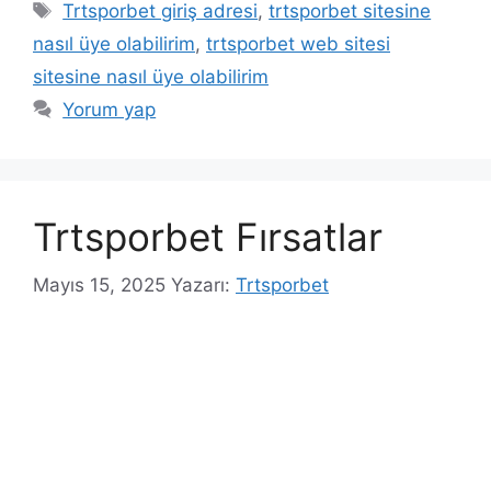
Etiketler
Trtsporbet giriş adresi
,
trtsporbet sitesine
nasıl üye olabilirim
,
trtsporbet web sitesi
sitesine nasıl üye olabilirim
Yorum yap
Trtsporbet Fırsatlar
Mayıs 15, 2025
Yazarı:
Trtsporbet