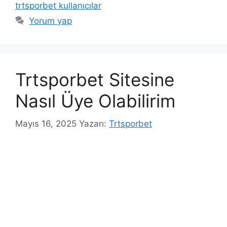
trtsporbet kullanıcılar
Yorum yap
Trtsporbet Sitesine
Nasıl Üye Olabilirim
Mayıs 16, 2025
Yazarı:
Trtsporbet