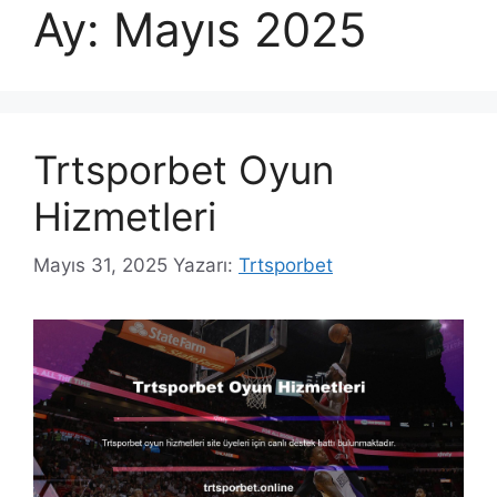
Ay:
Mayıs 2025
Trtsporbet Oyun
Hizmetleri
Mayıs 31, 2025
Yazarı:
Trtsporbet