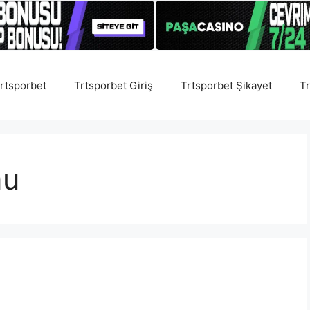
rtsporbet
Trtsporbet Giriş
Trtsporbet Şikayet
Tr
mu