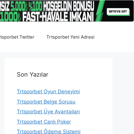
tsporbet Twitter
Trtsporbet Yeni Adresi
Son Yazılar
Trtsporbet Oyun Deneyimi
Trtsporbet Belge Sorusu
Trtsporbet Üye Avantajları
Trtsporbet Canlı Poker
Trtsporbet Ödeme Sistemi