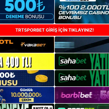
TRTSPORBET GİRİŞ İÇİN TIKLAYINIZ!