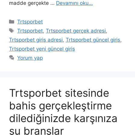
madde gerçekte …
Devamını oku…
Kategoriler
Trtsporbet
Etiketler
Trtsporbet
,
Trtsporbet gerçek adresi
,
Trtsporbet giriş adresi
,
Trtsporbet güncel giriş
,
Trtsporbet yeni güncel giriş
Yorum yap
Trtsporbet sitesinde
bahis gerçekleştirme
dilediğinizde karşınıza
şu branşlar