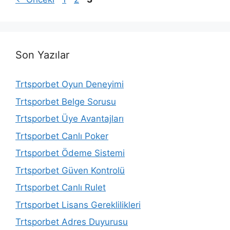
dolaşımı
Son Yazılar
Trtsporbet Oyun Deneyimi
Trtsporbet Belge Sorusu
Trtsporbet Üye Avantajları
Trtsporbet Canlı Poker
Trtsporbet Ödeme Sistemi
Trtsporbet Güven Kontrolü
Trtsporbet Canlı Rulet
Trtsporbet Lisans Gereklilikleri
Trtsporbet Adres Duyurusu