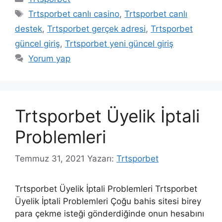
Etiketler
Trtsporbet canlı casino
,
Trtsporbet canlı
destek
,
Trtsporbet gerçek adresi
,
Trtsporbet
güncel giriş
,
Trtsporbet yeni güncel giriş
Yorum yap
Trtsporbet Üyelik İptali
Problemleri
Temmuz 31, 2021
Yazarı:
Trtsporbet
Trtsporbet Üyelik İptali Problemleri Trtsporbet
Üyelik İptali Problemleri Çoğu bahis sitesi birey
para çekme isteği gönderdiğinde onun hesabını