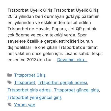
Trtsporbet Üyelik Giriş Trtsporbet Üyelik Giriş
2013 yılından beri durmayan go’layıp pazarının
en iyilerinden ve eskilerinden tespit edilen
Trtsporbet’de Havale, Papara, Jet QR gibi bir
çok ödeme ve çekim tekniği vardır. Spor
severlere özellikle gerçekleştirdikleri bunun
dışındalıklar ile öne çıkan Trtsporbet’de itimat
her vakit en önce gelen iştir. Lisans sahibi tespit
edilen ve 2013’den bu …
Devamını oku…
Kategoriler
Trtsporbet Giriş
Etiketler
Trtsporbet
,
Trtsporbet gerçek adresi
,
Trtsporbet giriş adresi
,
Trtsporbet güncel giriş
,
Trtsporbet yeni güncel giriş
Yorum yap