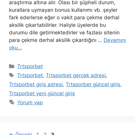
araştırma altına alır. Olası bir şüpheli durum,
kurallara uymayan bonus kullanımı vb. şeyler
fark ederlerse eğer o vakit para çekme derhal
aksilik çıkartabilirler. Haliyle üyelerde bu
durumu dile getirmektedirler ve fazlası sitenin
para çekme derhal aksilik çıkardığını …
Devamını
oku…
Kategoriler
Trtsporbet
Etiketler
Trtsporbet
,
Trtsporbet gerçek adresi
,
Trtsporbet giriş adresi
,
Trtsporbet güncel giriş
,
Trtsporbet yeni güncel giriş
Yorum yap
Yazı
Sayfa
Sayfa
Sayfa
←
Önceki
1
2
3