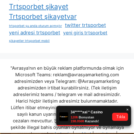
Trtsporbet şikayet
Trtsporbet şikayetvar
twitter trtsporbet
trtsporbet şu anda oturum açmıştır
yeni adresi trtsporbet
yeni giris trtsporbet
şikayetler trtsporbet mobil
"Avrasya'nın en büyük reklam platformunda olmak için
Microsoft Teams:
reklam@avrasyamarketing.com
adresimizden veya Telegram: @Avrasyamarketing
adresimizden irtibat kurabilirsiniz. (Tek iletişim
adreslerimiz teams / telegram ve mail adresimizdir.
Harici hiçbir iletişim adresimiz bulunmamaktadır.
Lütfen itibar etmeyiniz.) Türkiye yasalarına göre 7258
sayılı kanun uyarınca yasa dışı bahis oynamanın
cezaları mevcuttur. Şu an bulunduğunuz site hiç bir
şekilde illegal bahis oyunları oynatmıyor ve oynamaya
aracı olmuyordur.
betxwin
|
carkbet
|
casintroo
|