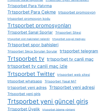
trtsporbet olarak kaydolmak
Trtsporbet Para Yatırma
Trtsporbet Para Çekme
trtsporbet promosyon
trtsporbet promosyon kodu
Trtsporbet promosyonları
Trtsporbet Sanal Sporlar
Trtsporbet Sitesi
trtsporbet slot makineleri nelerdir
trtsporbet sosyal medyası
Trtsporbet spor bahisleri
trtsporbet telegram
Trtsporbet Sıkça Sorulan Sorular
Trtsporbet tv
trtsporbet tv canli maç
trtsporbet tv canli maç izle
Trtsporbet Twitter
trtsporbet web sitesi
trtsporbet whatsapp
Trtsporbet Yasal Mı?
Trtsporbet yeni adresi
trtsporbet yeni adres
Trtsporbet yeni giriş
Trtsporbet yeni güncel giriş
Trtsporbet Üyelik
trtsporbet ödeme yöntemi