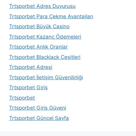
Trtsporbet Adres Duyurusu
Trtsporbet Para Çekme Avantajları
Trtsporbet Büyük Casino
Trtsporbet Kazanç Ödemeleri
Trtsporbet Anlık Oranlar
Trtsporbet Blackjack Çeşitleri
Trtsporbet Adresi
Trtsporbet İletişim Güvenilirliği
Trtsporbet Giriş
Trtsporbet
Trtsporbet Giriş Güveni
Trtsporbet Güncel Sayfa