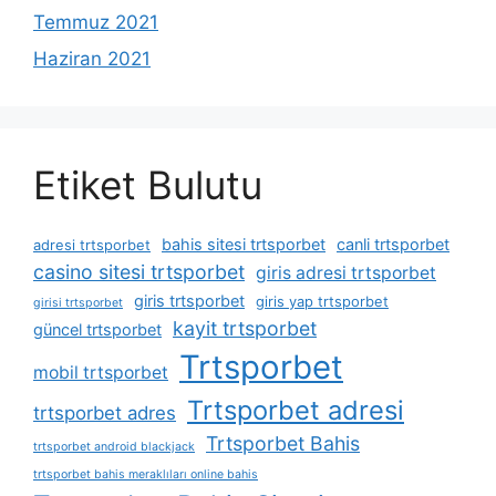
Temmuz 2021
Haziran 2021
Etiket Bulutu
bahis sitesi trtsporbet
canli trtsporbet
adresi trtsporbet
casino sitesi trtsporbet
giris adresi trtsporbet
giris trtsporbet
giris yap trtsporbet
girisi trtsporbet
kayit trtsporbet
güncel trtsporbet
Trtsporbet
mobil trtsporbet
Trtsporbet adresi
trtsporbet adres
Trtsporbet Bahis
trtsporbet android blackjack
trtsporbet bahis meraklıları online bahis