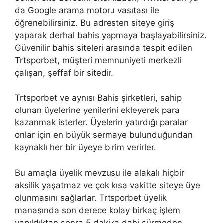
da Google arama motoru vasıtası ile
öğrenebilirsiniz. Bu adresten siteye giriş
yaparak derhal bahis yapmaya başlayabilirsiniz.
Güvenilir bahis siteleri arasında tespit edilen
Trtsporbet, müşteri memnuniyeti merkezli
çalışan, şeffaf bir sitedir.
Trtsporbet ve aynısı Bahis şirketleri, sahip
olunan üyelerine yenilerini ekleyerek para
kazanmak isterler. Üyelerin yatırdığı paralar
onlar için en büyük sermaye bulunduğundan
kaynaklı her bir üyeye birim verirler.
Bu amaçla üyelik mevzusu ile alakalı hiçbir
aksilik yaşatmaz ve çok kısa vakitte siteye üye
olunmasını sağlarlar. Trtsporbet üyelik
manasında son derece kolay birkaç işlem
yapıldıktan sonra 5 dakika dahi sürmeden