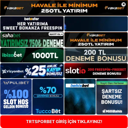
×
TRTSPORBET GİRİŞ İÇİN TIKLAYINIZ!