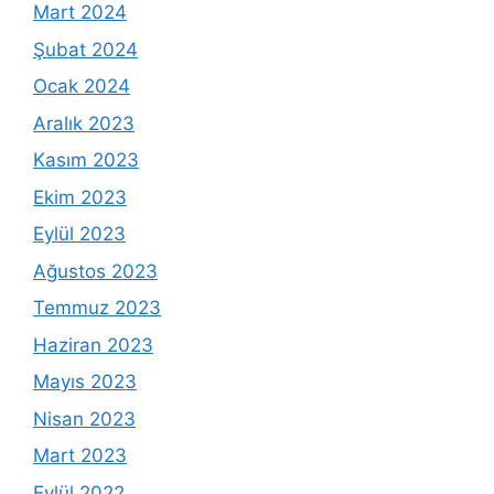
Mart 2024
Şubat 2024
Ocak 2024
Aralık 2023
Kasım 2023
Ekim 2023
Eylül 2023
Ağustos 2023
Temmuz 2023
Haziran 2023
Mayıs 2023
Nisan 2023
Mart 2023
Eylül 2022