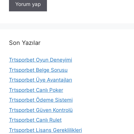
Son Yazılar
Trtsporbet Oyun Deneyimi
Trtsporbet Belge Sorusu
Trtsporbet Üye Avantajları
Trtsporbet Canlı Poker
Trtsporbet Ödeme Sistemi
Trtsporbet Güven Kontrolü
Trtsporbet Canlı Rulet
Trtsporbet Lisans Gereklilikleri