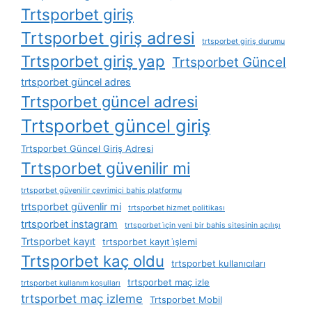
Trtsporbet giriş
Trtsporbet giriş adresi
trtsporbet giriş durumu
Trtsporbet giriş yap
Trtsporbet Güncel
trtsporbet güncel adres
Trtsporbet güncel adresi
Trtsporbet güncel giriş
Trtsporbet Güncel Giriş Adresi
Trtsporbet güvenilir mi
trtsporbet güvenilir çevrimiçi bahis platformu
trtsporbet güvenlir mi
trtsporbet hizmet politikası
trtsporbet instagram
trtsporbet i̇çin yeni bir bahis sitesinin açılışı
Trtsporbet kayıt
trtsporbet kayıt i̇şlemi
Trtsporbet kaç oldu
trtsporbet kullanıcıları
trtsporbet maç izle
trtsporbet kullanım koşulları
trtsporbet maç izleme
Trtsporbet Mobil