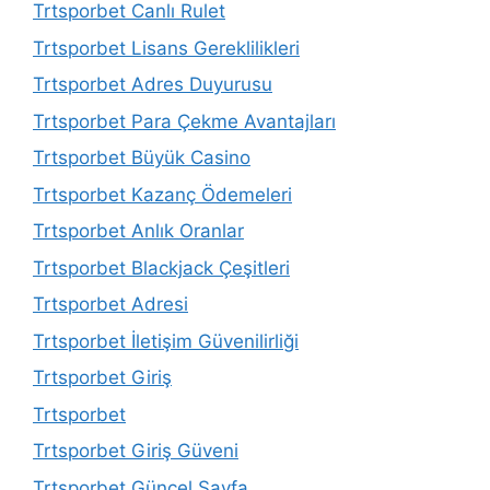
Trtsporbet Canlı Rulet
Trtsporbet Lisans Gereklilikleri
Trtsporbet Adres Duyurusu
Trtsporbet Para Çekme Avantajları
Trtsporbet Büyük Casino
Trtsporbet Kazanç Ödemeleri
Trtsporbet Anlık Oranlar
Trtsporbet Blackjack Çeşitleri
Trtsporbet Adresi
Trtsporbet İletişim Güvenilirliği
Trtsporbet Giriş
Trtsporbet
Trtsporbet Giriş Güveni
Trtsporbet Güncel Sayfa