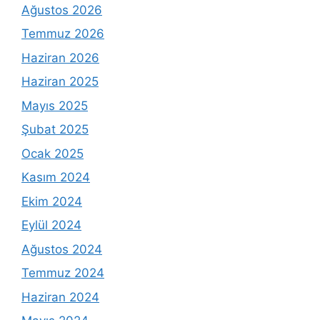
Ağustos 2026
Temmuz 2026
Haziran 2026
Haziran 2025
Mayıs 2025
Şubat 2025
Ocak 2025
Kasım 2024
Ekim 2024
Eylül 2024
Ağustos 2024
Temmuz 2024
Haziran 2024