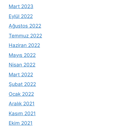
Mart 2023
Eylül 2022
Ağustos 2022
Temmuz 2022
Haziran 2022
Mayıs 2022
Nisan 2022
Mart 2022
Şubat 2022
Ocak 2022
Aralık 2021
Kasım 2021
Ekim 2021