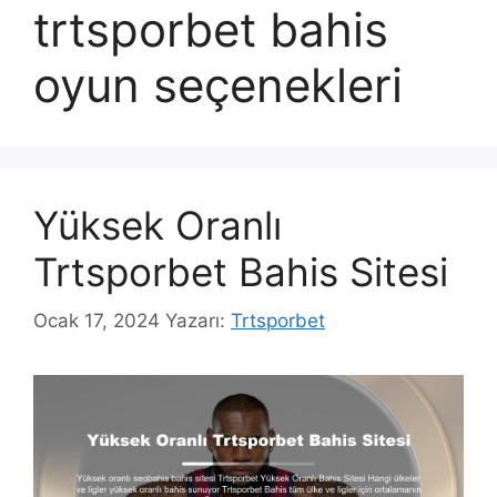
trtsporbet bahis
oyun seçenekleri
Yüksek Oranlı
Trtsporbet Bahis Sitesi
Ocak 17, 2024
Yazarı:
Trtsporbet