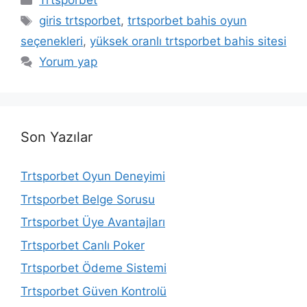
Trtsporbet
Etiketler
giris trtsporbet
,
trtsporbet bahis oyun
seçenekleri
,
yüksek oranlı trtsporbet bahis sitesi
Yorum yap
Son Yazılar
Trtsporbet Oyun Deneyimi
Trtsporbet Belge Sorusu
Trtsporbet Üye Avantajları
Trtsporbet Canlı Poker
Trtsporbet Ödeme Sistemi
Trtsporbet Güven Kontrolü