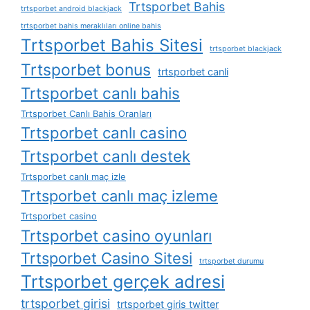
Trtsporbet Bahis
trtsporbet android blackjack
trtsporbet bahis meraklıları online bahis
Trtsporbet Bahis Sitesi
trtsporbet blackjack
Trtsporbet bonus
trtsporbet canli
Trtsporbet canlı bahis
Trtsporbet Canlı Bahis Oranları
Trtsporbet canlı casino
Trtsporbet canlı destek
Trtsporbet canlı maç izle
Trtsporbet canlı maç izleme
Trtsporbet casino
Trtsporbet casino oyunları
Trtsporbet Casino Sitesi
trtsporbet durumu
Trtsporbet gerçek adresi
trtsporbet girisi
trtsporbet giris twitter