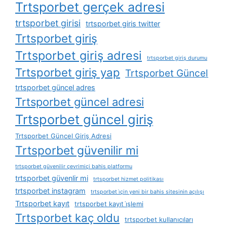
Trtsporbet gerçek adresi
trtsporbet girisi
trtsporbet giris twitter
Trtsporbet giriş
Trtsporbet giriş adresi
trtsporbet giriş durumu
Trtsporbet giriş yap
Trtsporbet Güncel
trtsporbet güncel adres
Trtsporbet güncel adresi
Trtsporbet güncel giriş
Trtsporbet Güncel Giriş Adresi
Trtsporbet güvenilir mi
trtsporbet güvenilir çevrimiçi bahis platformu
trtsporbet güvenlir mi
trtsporbet hizmet politikası
trtsporbet instagram
trtsporbet i̇çin yeni bir bahis sitesinin açılışı
Trtsporbet kayıt
trtsporbet kayıt i̇şlemi
Trtsporbet kaç oldu
trtsporbet kullanıcıları