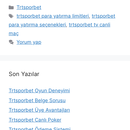
Kategoriler
Trtsporbet
Etiketler
trtsporbet para yatırma limitleri
,
trtsporbet
para yatırma seçenekleri
,
trtsporbet tv canli
maç
Yorum yap
Son Yazılar
Trtsporbet Oyun Deneyimi
Trtsporbet Belge Sorusu
Trtsporbet Üye Avantajları
Trtsporbet Canlı Poker
Trtsporbet Ödeme Sistemi