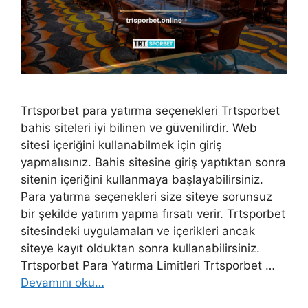
Trtsporbet para yatırma seçenekleri Trtsporbet
bahis siteleri iyi bilinen ve güvenilirdir. Web
sitesi içeriğini kullanabilmek için giriş
yapmalısınız. Bahis sitesine giriş yaptıktan sonra
sitenin içeriğini kullanmaya başlayabilirsiniz.
Para yatırma seçenekleri size siteye sorunsuz
bir şekilde yatırım yapma fırsatı verir. Trtsporbet
sitesindeki uygulamaları ve içerikleri ancak
siteye kayıt olduktan sonra kullanabilirsiniz.
Trtsporbet Para Yatırma Limitleri Trtsporbet …
Devamını oku…