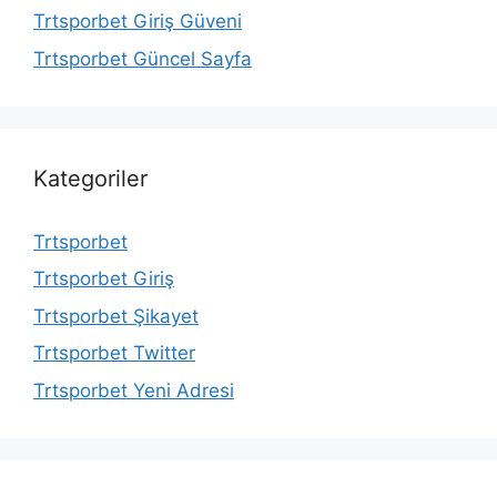
Trtsporbet Giriş Güveni
Trtsporbet Güncel Sayfa
Kategoriler
Trtsporbet
Trtsporbet Giriş
Trtsporbet Şikayet
Trtsporbet Twitter
Trtsporbet Yeni Adresi