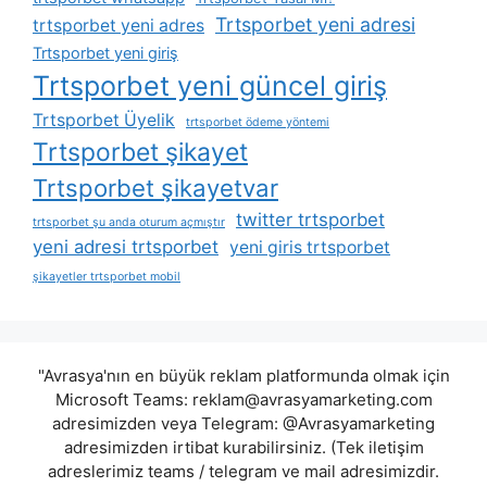
Trtsporbet yeni adresi
trtsporbet yeni adres
Trtsporbet yeni giriş
Trtsporbet yeni güncel giriş
Trtsporbet Üyelik
trtsporbet ödeme yöntemi
Trtsporbet şikayet
Trtsporbet şikayetvar
twitter trtsporbet
trtsporbet şu anda oturum açmıştır
yeni adresi trtsporbet
yeni giris trtsporbet
şikayetler trtsporbet mobil
"Avrasya'nın en büyük reklam platformunda olmak için
Microsoft Teams:
reklam@avrasyamarketing.com
adresimizden veya Telegram: @Avrasyamarketing
adresimizden irtibat kurabilirsiniz. (Tek iletişim
adreslerimiz teams / telegram ve mail adresimizdir.