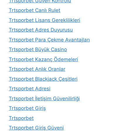
Trtsporbet Güven Kontrolü
Trtsporbet Canlı Rulet
Trtsporbet Lisans Gereklilikleri
Trtsporbet Adres Duyurusu
Trtsporbet Para Çekme Avantajları
Trtsporbet Büyük Casino
Trtsporbet Kazanç Ödemeleri
Trtsporbet Anlık Oranlar
Trtsporbet Blackjack Çeşitleri
Trtsporbet Adresi
Trtsporbet İletişim Güvenilirliği
Trtsporbet Giriş
Trtsporbet
Trtsporbet Giriş Güveni