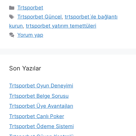
Kategoriler
Trtsporbet
Etiketler
Trtsporbet Güncel
,
trtsporbet i̇le bağlantı
kurun
,
trtsporbet yatırım temettüleri
Yorum yap
Son Yazılar
Trtsporbet Oyun Deneyimi
Trtsporbet Belge Sorusu
Trtsporbet Üye Avantajları
Trtsporbet Canlı Poker
Trtsporbet Ödeme Sistemi