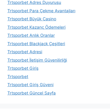
Trtsporbet Adres Duyurusu
Trtsporbet Para Çekme Avantajları
Trtsporbet Büyük Casino
Trtsporbet Kazanç Ödemeleri
Trtsporbet Anlık Oranlar
Trtsporbet Blackjack Çeşitleri
Trtsporbet Adresi
Trtsporbet İletişim Güvenilirliği
Trtsporbet Giriş
Trtsporbet
Trtsporbet Giriş Güveni
Trtsporbet Güncel Sayfa