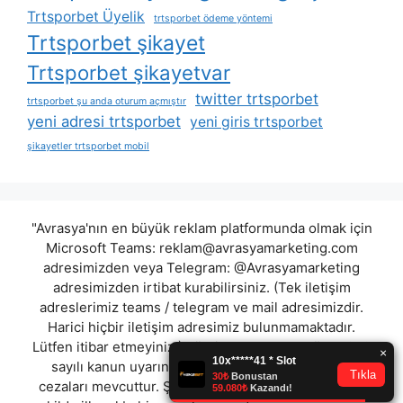
Trtsporbet Üyelik
trtsporbet ödeme yöntemi
Trtsporbet şikayet
Trtsporbet şikayetvar
twitter trtsporbet
trtsporbet şu anda oturum açmıştır
yeni adresi trtsporbet
yeni giris trtsporbet
şikayetler trtsporbet mobil
"Avrasya'nın en büyük reklam platformunda olmak için
Microsoft Teams:
reklam@avrasyamarketing.com
adresimizden veya Telegram: @Avrasyamarketing
adresimizden irtibat kurabilirsiniz. (Tek iletişim
adreslerimiz teams / telegram ve mail adresimizdir.
Harici hiçbir iletişim adresimiz bulunmamaktadır.
Lütfen itibar etmeyiniz.) Türkiye yasalarına göre 7258
sayılı kanun uyarınca yasa dışı bahis oynamanın
cezaları mevcuttur. Şu an bulunduğunuz site hiç bir