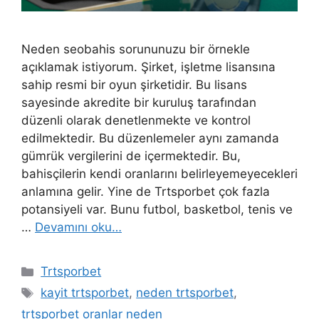
Neden seobahis sorununuzu bir örnekle
açıklamak istiyorum. Şirket, işletme lisansına
sahip resmi bir oyun şirketidir. Bu lisans
sayesinde akredite bir kuruluş tarafından
düzenli olarak denetlenmekte ve kontrol
edilmektedir. Bu düzenlemeler aynı zamanda
gümrük vergilerini de içermektedir. Bu,
bahisçilerin kendi oranlarını belirleyemeyecekleri
anlamına gelir. Yine de Trtsporbet çok fazla
potansiyeli var. Bunu futbol, ​​basketbol, ​​tenis ve
…
Devamını oku…
Kategoriler
Trtsporbet
Etiketler
kayit trtsporbet
,
neden trtsporbet
,
trtsporbet oranlar neden