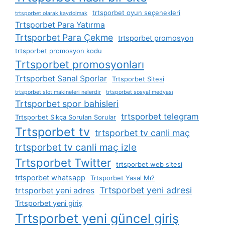
trtsporbet oyun seçenekleri
trtsporbet olarak kaydolmak
Trtsporbet Para Yatırma
Trtsporbet Para Çekme
trtsporbet promosyon
trtsporbet promosyon kodu
Trtsporbet promosyonları
Trtsporbet Sanal Sporlar
Trtsporbet Sitesi
trtsporbet slot makineleri nelerdir
trtsporbet sosyal medyası
Trtsporbet spor bahisleri
trtsporbet telegram
Trtsporbet Sıkça Sorulan Sorular
Trtsporbet tv
trtsporbet tv canli maç
trtsporbet tv canli maç izle
Trtsporbet Twitter
trtsporbet web sitesi
trtsporbet whatsapp
Trtsporbet Yasal Mı?
Trtsporbet yeni adresi
trtsporbet yeni adres
Trtsporbet yeni giriş
Trtsporbet yeni güncel giriş