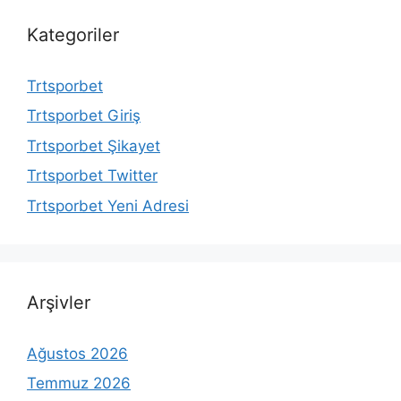
Kategoriler
Trtsporbet
Trtsporbet Giriş
Trtsporbet Şikayet
Trtsporbet Twitter
Trtsporbet Yeni Adresi
Arşivler
Ağustos 2026
Temmuz 2026