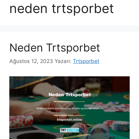
neden trtsporbet
Neden Trtsporbet
Ağustos 12, 2023
Yazarı:
Trtsporbet