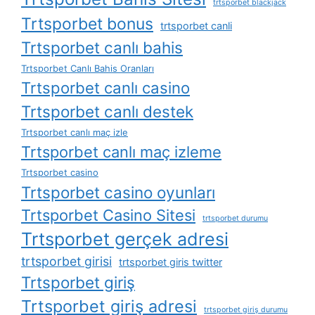
trtsporbet blackjack
Trtsporbet bonus
trtsporbet canli
Trtsporbet canlı bahis
Trtsporbet Canlı Bahis Oranları
Trtsporbet canlı casino
Trtsporbet canlı destek
Trtsporbet canlı maç izle
Trtsporbet canlı maç izleme
Trtsporbet casino
Trtsporbet casino oyunları
Trtsporbet Casino Sitesi
trtsporbet durumu
Trtsporbet gerçek adresi
trtsporbet girisi
trtsporbet giris twitter
Trtsporbet giriş
Trtsporbet giriş adresi
trtsporbet giriş durumu