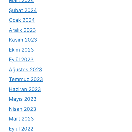
Mart 2024
Şubat 2024
Ocak 2024
Aralık 2023
Kasım 2023
Ekim 2023
Eylül 2023
Ağustos 2023
Temmuz 2023
Haziran 2023
Mayıs 2023
Nisan 2023
Mart 2023
Eylül 2022