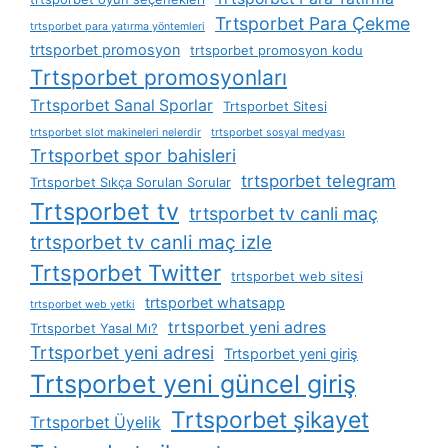
Trtsporbet Para Çekme
trtsporbet para yatırma yöntemleri
trtsporbet promosyon
trtsporbet promosyon kodu
Trtsporbet promosyonları
Trtsporbet Sanal Sporlar
Trtsporbet Sitesi
trtsporbet slot makineleri nelerdir
trtsporbet sosyal medyası
Trtsporbet spor bahisleri
trtsporbet telegram
Trtsporbet Sıkça Sorulan Sorular
Trtsporbet tv
trtsporbet tv canli maç
trtsporbet tv canli maç izle
Trtsporbet Twitter
trtsporbet web sitesi
trtsporbet whatsapp
trtsporbet web yetki
trtsporbet yeni adres
Trtsporbet Yasal Mı?
Trtsporbet yeni adresi
Trtsporbet yeni giriş
Trtsporbet yeni güncel giriş
Trtsporbet şikayet
Trtsporbet Üyelik