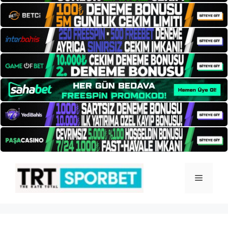
İçeriğe
atla
Menü