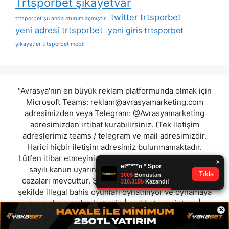
Trtsporbet şikayetvar
twitter trtsporbet
trtsporbet şu anda oturum açmıştır
yeni adresi trtsporbet
yeni giris trtsporbet
şikayetler trtsporbet mobil
"Avrasya'nın en büyük reklam platformunda olmak için
Microsoft Teams:
reklam@avrasyamarketing.com
adresimizden veya Telegram: @Avrasyamarketing
adresimizden irtibat kurabilirsiniz. (Tek iletişim
adreslerimiz teams / telegram ve mail adresimizdir.
Harici hiçbir iletişim adresimiz bulunmamaktadır.
Lütfen itibar etmeyiniz.) Türkiye yasalarına göre 7258
sayılı kanun uyarınca yasa dışı bahis oynamanın
cezaları mevcuttur. Şu an bulunduğunuz site hiç bir
şekilde illegal bahis oyunları oynatmıyor ve oynamaya
aracı olmuyordur.
betxwin
|
carkbet
|
casintroo
|
×
faulbet
|
bixbet
|
bovbet
|
mezbet
|
atakbet
"