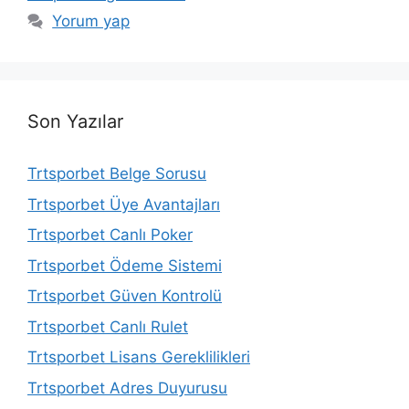
Yorum yap
Son Yazılar
Trtsporbet Belge Sorusu
Trtsporbet Üye Avantajları
Trtsporbet Canlı Poker
Trtsporbet Ödeme Sistemi
Trtsporbet Güven Kontrolü
Trtsporbet Canlı Rulet
Trtsporbet Lisans Gereklilikleri
Trtsporbet Adres Duyurusu