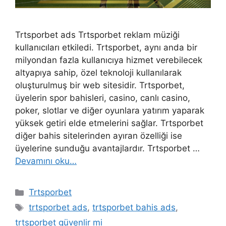
Trtsporbet ads Trtsporbet reklam müziği
kullanıcıları etkiledi. Trtsporbet, aynı anda bir
milyondan fazla kullanıcıya hizmet verebilecek
altyapıya sahip, özel teknoloji kullanılarak
oluşturulmuş bir web sitesidir. Trtsporbet,
üyelerin spor bahisleri, casino, canlı casino,
poker, slotlar ve diğer oyunlara yatırım yaparak
yüksek getiri elde etmelerini sağlar. Trtsporbet
diğer bahis sitelerinden ayıran özelliği ise
üyelerine sunduğu avantajlardır. Trtsporbet …
Devamını oku…
Kategoriler
Trtsporbet
Etiketler
trtsporbet ads
,
trtsporbet bahis ads
,
trtsporbet güvenlir mi