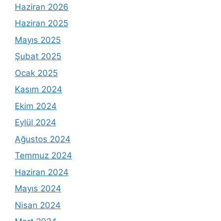
Haziran 2026
Haziran 2025
Mayıs 2025
Şubat 2025
Ocak 2025
Kasım 2024
Ekim 2024
Eylül 2024
Ağustos 2024
Temmuz 2024
Haziran 2024
Mayıs 2024
Nisan 2024