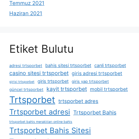
Temmuz 2021
Haziran 2021
Etiket Bulutu
bahis sitesi trtsporbet
canli trtsporbet
adresi trtsporbet
casino sitesi trtsporbet
giris adresi trtsporbet
giris trtsporbet
giris yap trtsporbet
girisi trtsporbet
kayit trtsporbet
mobil trtsporbet
güncel trtsporbet
Trtsporbet
trtsporbet adres
Trtsporbet adresi
Trtsporbet Bahis
trtsporbet bahis meraklıları online bahis
Trtsporbet Bahis Sitesi