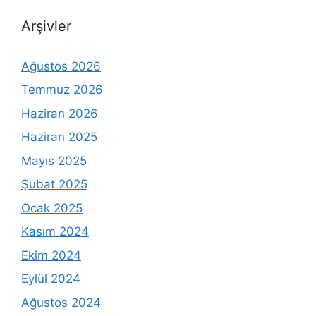
Arşivler
Ağustos 2026
Temmuz 2026
Haziran 2026
Haziran 2025
Mayıs 2025
Şubat 2025
Ocak 2025
Kasım 2024
Ekim 2024
Eylül 2024
Ağustos 2024