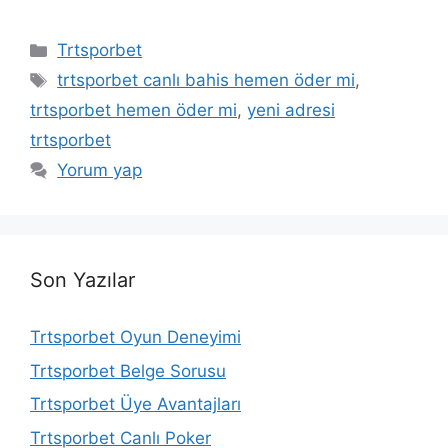
Kategoriler
Trtsporbet
Etiketler
trtsporbet canlı bahis hemen öder mi
,
trtsporbet hemen öder mi
,
yeni adresi
trtsporbet
Yorum yap
Son Yazılar
Trtsporbet Oyun Deneyimi
Trtsporbet Belge Sorusu
Trtsporbet Üye Avantajları
Trtsporbet Canlı Poker