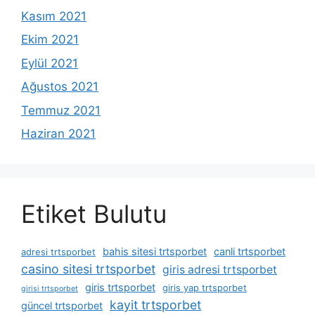
Kasım 2021
Ekim 2021
Eylül 2021
Ağustos 2021
Temmuz 2021
Haziran 2021
Etiket Bulutu
bahis sitesi trtsporbet
canli trtsporbet
adresi trtsporbet
casino sitesi trtsporbet
giris adresi trtsporbet
giris trtsporbet
giris yap trtsporbet
girisi trtsporbet
kayit trtsporbet
güncel trtsporbet