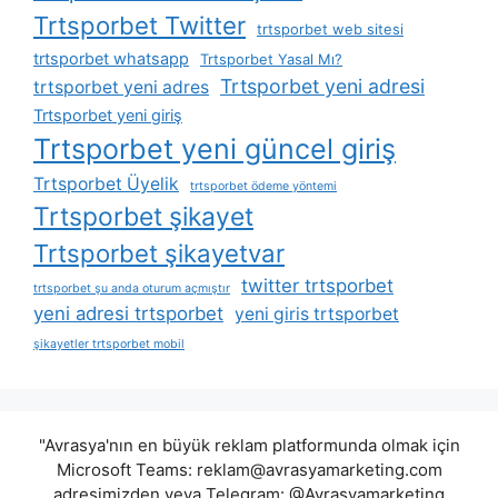
Trtsporbet Twitter
trtsporbet web sitesi
trtsporbet whatsapp
Trtsporbet Yasal Mı?
Trtsporbet yeni adresi
trtsporbet yeni adres
Trtsporbet yeni giriş
Trtsporbet yeni güncel giriş
Trtsporbet Üyelik
trtsporbet ödeme yöntemi
Trtsporbet şikayet
Trtsporbet şikayetvar
twitter trtsporbet
trtsporbet şu anda oturum açmıştır
yeni adresi trtsporbet
yeni giris trtsporbet
şikayetler trtsporbet mobil
"Avrasya'nın en büyük reklam platformunda olmak için
Microsoft Teams:
reklam@avrasyamarketing.com
adresimizden veya Telegram: @Avrasyamarketing