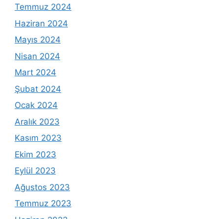
Temmuz 2024
Haziran 2024
Mayıs 2024
Nisan 2024
Mart 2024
Şubat 2024
Ocak 2024
Aralık 2023
Kasım 2023
Ekim 2023
Eylül 2023
Ağustos 2023
Temmuz 2023