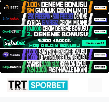
İçeriğe
atla
Menü