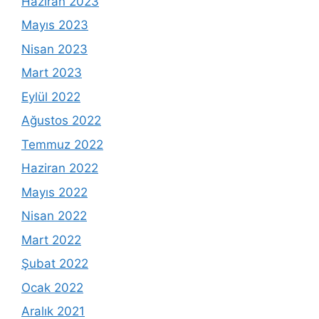
Haziran 2023
Mayıs 2023
Nisan 2023
Mart 2023
Eylül 2022
Ağustos 2022
Temmuz 2022
Haziran 2022
Mayıs 2022
Nisan 2022
Mart 2022
Şubat 2022
Ocak 2022
Aralık 2021