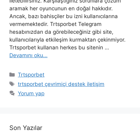
iletebilirsiniz. Karşılaştığınız sorunlara çözüm
aramak her oyuncunun en doğal hakkıdır.
Ancak, bazı bahisçiler bu izni kullanıcılarına
vermemektedir. Trtsporbet Telegram
hesabınızdan da görebileceğiniz gibi site,
kullanıcılarıyla etkileşim kurmaktan çekinmiyor.
Trtsporbet kullanan herkes bu sitenin …
Devamını oku…
Kategoriler
Trtsporbet
Etiketler
trtsporbet çevrimiçi destek iletişim
Yorum yap
Son Yazılar