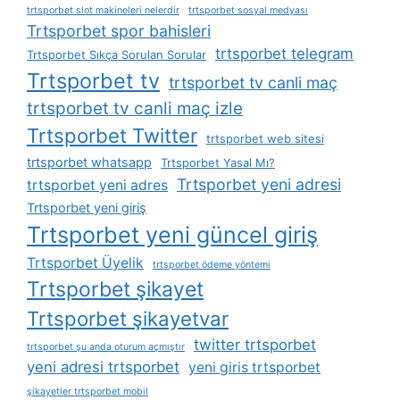
trtsporbet slot makineleri nelerdir
trtsporbet sosyal medyası
Trtsporbet spor bahisleri
trtsporbet telegram
Trtsporbet Sıkça Sorulan Sorular
Trtsporbet tv
trtsporbet tv canli maç
trtsporbet tv canli maç izle
Trtsporbet Twitter
trtsporbet web sitesi
trtsporbet whatsapp
Trtsporbet Yasal Mı?
Trtsporbet yeni adresi
trtsporbet yeni adres
Trtsporbet yeni giriş
Trtsporbet yeni güncel giriş
Trtsporbet Üyelik
trtsporbet ödeme yöntemi
Trtsporbet şikayet
Trtsporbet şikayetvar
twitter trtsporbet
trtsporbet şu anda oturum açmıştır
yeni adresi trtsporbet
yeni giris trtsporbet
şikayetler trtsporbet mobil