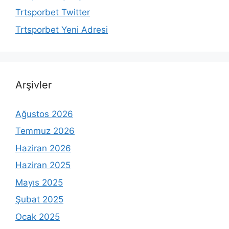
Trtsporbet Twitter
Trtsporbet Yeni Adresi
Arşivler
Ağustos 2026
Temmuz 2026
Haziran 2026
Haziran 2025
Mayıs 2025
Şubat 2025
Ocak 2025