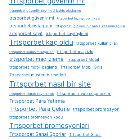
Trtsporbet güvenilir mi
trtsporbet güvenilir çevrimiçi bahis platformu
trtsporbet güvenlir mi
trtsporbet hizmet politikası
trtsporbet instagram
trtsporbet i̇çin yeni bir bahis sitesinin açılışı
Trtsporbet kayıt
trtsporbet kayıt i̇şlemi
Trtsporbet kaç oldu
trtsporbet kullanıcıları
trtsporbet maç izle
trtsporbet kullanım koşulları
trtsporbet maç izleme
Trtsporbet Mobil
trtsporbet mobil bağlantı
Trtsporbet Mobil Giriş
Trtsporbet müşteri hizmetleri
Trtsporbet nasıl bir site
trtsporbet oyun seçenekleri
trtsporbet olarak kaydolmak
Trtsporbet Para Yatırma
Trtsporbet Para Çekme
trtsporbet promosyon
trtsporbet promosyon kodu
Trtsporbet promosyonları
Trtsporbet Sanal Sporlar
Trtsporbet Sitesi