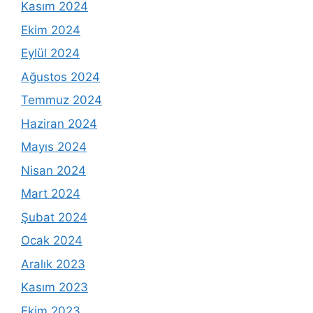
Kasım 2024
Ekim 2024
Eylül 2024
Ağustos 2024
Temmuz 2024
Haziran 2024
Mayıs 2024
Nisan 2024
Mart 2024
Şubat 2024
Ocak 2024
Aralık 2023
Kasım 2023
Ekim 2023