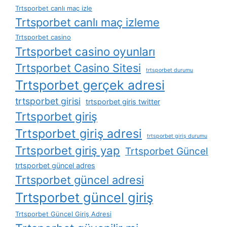
Trtsporbet canlı maç izle
Trtsporbet canlı maç izleme
Trtsporbet casino
Trtsporbet casino oyunları
Trtsporbet Casino Sitesi
trtsporbet durumu
Trtsporbet gerçek adresi
trtsporbet girisi
trtsporbet giris twitter
Trtsporbet giriş
Trtsporbet giriş adresi
trtsporbet giriş durumu
Trtsporbet giriş yap
Trtsporbet Güncel
trtsporbet güncel adres
Trtsporbet güncel adresi
Trtsporbet güncel giriş
Trtsporbet Güncel Giriş Adresi