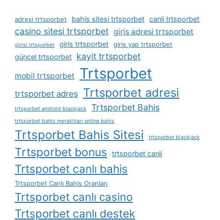
bahis sitesi trtsporbet
canli trtsporbet
adresi trtsporbet
casino sitesi trtsporbet
giris adresi trtsporbet
giris trtsporbet
giris yap trtsporbet
girisi trtsporbet
kayit trtsporbet
güncel trtsporbet
Trtsporbet
mobil trtsporbet
Trtsporbet adresi
trtsporbet adres
Trtsporbet Bahis
trtsporbet android blackjack
trtsporbet bahis meraklıları online bahis
Trtsporbet Bahis Sitesi
trtsporbet blackjack
Trtsporbet bonus
trtsporbet canli
Trtsporbet canlı bahis
Trtsporbet Canlı Bahis Oranları
Trtsporbet canlı casino
Trtsporbet canlı destek