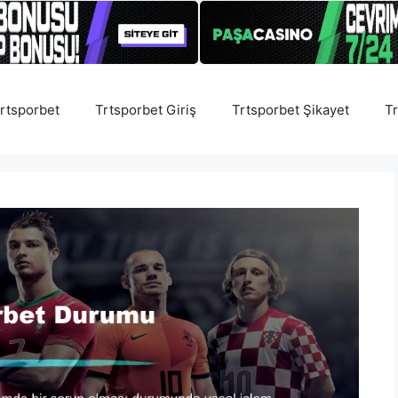
rtsporbet
Trtsporbet Giriş
Trtsporbet Şikayet
Tr