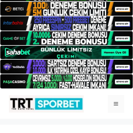
İçeriğe
atla
Menü