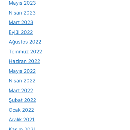
Mayıs 2023
Nisan 2023
Mart 2023
Eylül 2022
Ağustos 2022
Temmuz 2022
Haziran 2022
Mayıs 2022
Nisan 2022
Mart 2022
Şubat 2022
Ocak 2022
Aralık 2021
Kasım 2021