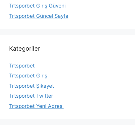
Trtsporbet Giriş Güveni
Trtsporbet Güncel Sayfa
Kategoriler
Trtsporbet
Trtsporbet Giriş
Trtsporbet Şikayet
Trtsporbet Twitter
Trtsporbet Yeni Adresi