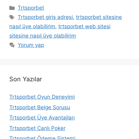
Kategoriler
Trtsporbet
Etiketler
Trtsporbet giriş adresi
,
trtsporbet sitesine
nasıl üye olabilirim
,
trtsporbet web sitesi
sitesine nasıl üye olabilirim
Yorum yap
Son Yazılar
Trtsporbet Oyun Deneyimi
Trtsporbet Belge Sorusu
Trtsporbet Üye Avantajları
Trtsporbet Canlı Poker
Trtsporbet Ödeme Sistemi