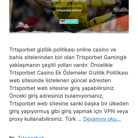
Trtsporbet gizlilik politikası online casino ve
bahis sitelerinden biri olan Trtsporbet Gaming’e
yaklaşmanın çeşitli yolları vardır. Öncelikle
Trtsporbet Casino Ek Ödemeler Gizlilik Politikası
web sitesinde listelenen güncel adresten
Trtsporbet web sitesine giriş yapabilirsiniz.
Önceki giriş adresinizi bulamıyorsanız,
Trtsporbet web sitesine sanki başka bir ülkeden
giriş yapıyormuş gibi giriş yapmak için VPN veya
proxy kullanabilirsiniz. Türk …
Devamını oku…
Kategoriler