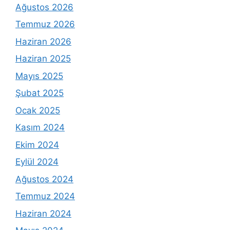
Ağustos 2026
Temmuz 2026
Haziran 2026
Haziran 2025
Mayıs 2025
Şubat 2025
Ocak 2025
Kasım 2024
Ekim 2024
Eylül 2024
Ağustos 2024
Temmuz 2024
Haziran 2024