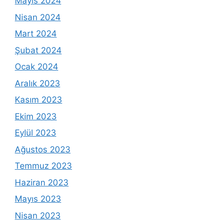
Mayıs 2024
Nisan 2024
Mart 2024
Şubat 2024
Ocak 2024
Aralık 2023
Kasım 2023
Ekim 2023
Eylül 2023
Ağustos 2023
Temmuz 2023
Haziran 2023
Mayıs 2023
Nisan 2023