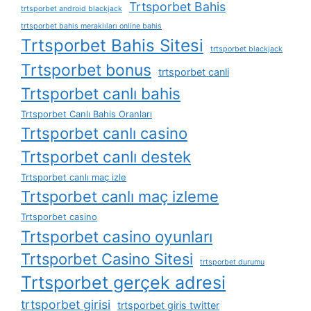
Trtsporbet Bahis
trtsporbet android blackjack
trtsporbet bahis meraklıları online bahis
Trtsporbet Bahis Sitesi
trtsporbet blackjack
Trtsporbet bonus
trtsporbet canli
Trtsporbet canlı bahis
Trtsporbet Canlı Bahis Oranları
Trtsporbet canlı casino
Trtsporbet canlı destek
Trtsporbet canlı maç izle
Trtsporbet canlı maç izleme
Trtsporbet casino
Trtsporbet casino oyunları
Trtsporbet Casino Sitesi
trtsporbet durumu
Trtsporbet gerçek adresi
trtsporbet girisi
trtsporbet giris twitter