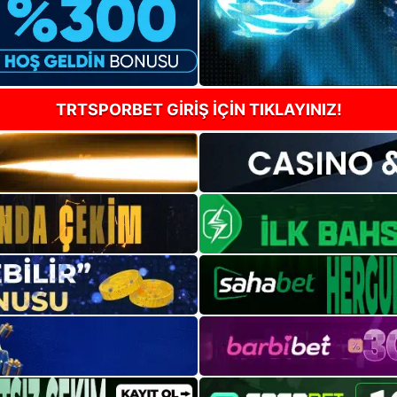
TRTSPORBET GİRİŞ İÇİN TIKLAYINIZ!