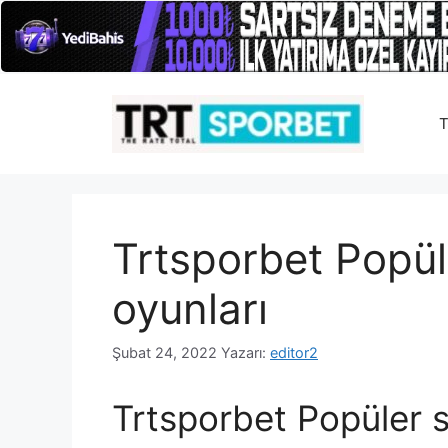
İçeriğe
atla
T
Trtsporbet Popül
oyunları
Şubat 24, 2022
Yazarı:
editor2
Trtsporbet Popüler s