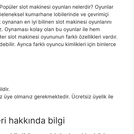
Popüler slot makinesi oyunları nelerdir? Oyunlar
 Geleneksel kumarhane lobilerinde ve çevrimiçi
 oynanan en iyi bilinen slot makinesi oyunlarını
z. Oynaması kolay olan bu oyunlar ile hem
er slot makinesi oyununun farklı özellikleri vardır.
lir. Ayrıca farklı oyuncu kimlikleri için binlerce
ldir.
iz üye olmanız gerekmektedir. Ücretsiz üyelik ile
ri hakkında bilgi