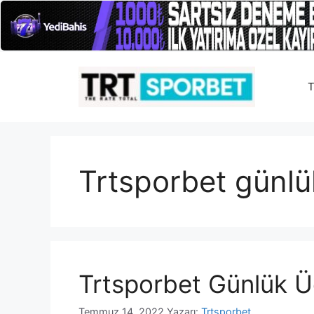
İçeriğe
atla
T
Trtsporbet günlü
Trtsporbet Günlük Ü
Temmuz 14, 2022
Yazarı:
Trtsporbet