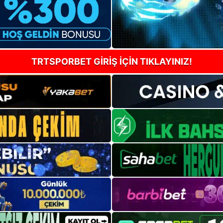
TRTSPORBET GİRİŞ İÇİN TIKLAYINIZ!