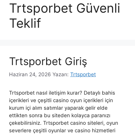
Trtsporbet Güvenli
Teklif
Trtsporbet Giriş
Haziran 24, 2026
Yazarı:
Trtsporbet
Trtsporbet nasıl iletişim kurar? Detaylı bahis
içerikleri ve çeşitli casino oyun içerikleri için
kurum içi alım satımlar yaparak gelir elde
ettikten sonra bu siteden kolayca paranızı
çekebilirsiniz. Trtsporbet casino siteleri, oyun
severlere çeşitli oyunlar ve casino hizmetleri