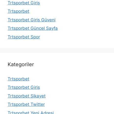
Trtsporbet Giriş
Trtsporbet
Trtsporbet Giriş Güveni
Trtsporbet Güncel Sayfa
Trtsporbet Spor
Kategoriler
Trtsporbet
Trtsporbet Giriş
Trtsporbet Şikayet
Trtsporbet Twitter
Trtsporbet Yeni Adresi