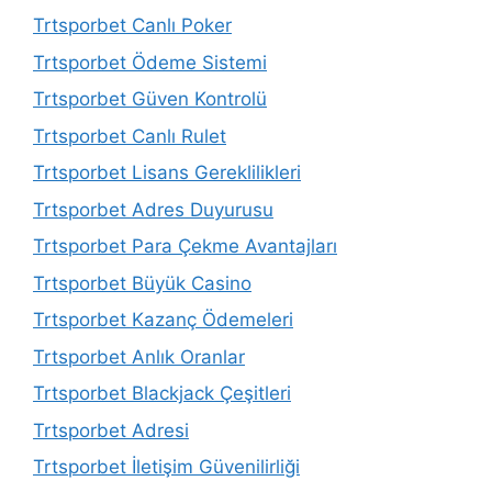
Trtsporbet Canlı Poker
Trtsporbet Ödeme Sistemi
Trtsporbet Güven Kontrolü
Trtsporbet Canlı Rulet
Trtsporbet Lisans Gereklilikleri
Trtsporbet Adres Duyurusu
Trtsporbet Para Çekme Avantajları
Trtsporbet Büyük Casino
Trtsporbet Kazanç Ödemeleri
Trtsporbet Anlık Oranlar
Trtsporbet Blackjack Çeşitleri
Trtsporbet Adresi
Trtsporbet İletişim Güvenilirliği