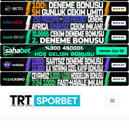
İçeriğe
atla
Menü