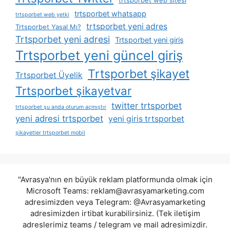
trtsporbet web sitesi
trtsporbet whatsapp
trtsporbet web yetki
trtsporbet yeni adres
Trtsporbet Yasal Mı?
Trtsporbet yeni adresi
Trtsporbet yeni giriş
Trtsporbet yeni güncel giriş
Trtsporbet şikayet
Trtsporbet Üyelik
Trtsporbet şikayetvar
twitter trtsporbet
trtsporbet şu anda oturum açmıştır
yeni adresi trtsporbet
yeni giris trtsporbet
şikayetler trtsporbet mobil
"Avrasya'nın en büyük reklam platformunda olmak için
Microsoft Teams:
reklam@avrasyamarketing.com
adresimizden veya Telegram: @Avrasyamarketing
adresimizden irtibat kurabilirsiniz. (Tek iletişim
adreslerimiz teams / telegram ve mail adresimizdir.