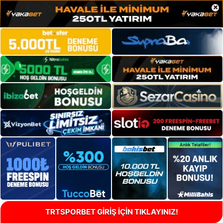
×
TRTSPORBET GİRİŞ İÇİN TIKLAYINIZ!