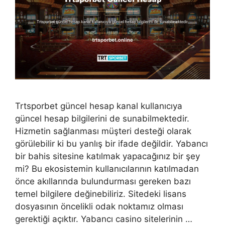
Trtsporbet güncel hesap kanal kullanıcıya
güncel hesap bilgilerini de sunabilmektedir.
Hizmetin sağlanması müşteri desteği olarak
görülebilir ki bu yanlış bir ifade değildir. Yabancı
bir bahis sitesine katılmak yapacağınız bir şey
mi? Bu ekosistemin kullanıcılarının katılmadan
önce akıllarında bulundurması gereken bazı
temel bilgilere değinebiliriz. Sitedeki lisans
dosyasının öncelikli odak noktamız olması
gerektiği açıktır. Yabancı casino sitelerinin …