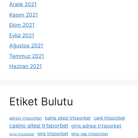
Aralık 2021
Kasım 2021
Ekim 2021
Eylül 2021
Ağustos 2021
Temmuz 2021
Haziran 2021
Etiket Bulutu
bahis sitesi trtsporbet
canli trtsporbet
adresi trtsporbet
casino sitesi trtsporbet
giris adresi trtsporbet
giris trtsporbet
giris yap trtsporbet
girisi trtsporbet