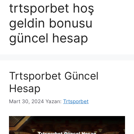
trtsporbet hoş
geldin bonusu
güncel hesap
Trtsporbet Güncel
Hesap
Mart 30, 2024
Yazarı:
Trtsporbet