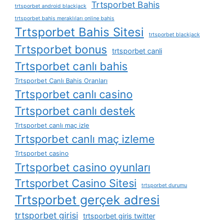
Trtsporbet Bahis
trtsporbet android blackjack
trtsporbet bahis meraklıları online bahis
Trtsporbet Bahis Sitesi
trtsporbet blackjack
Trtsporbet bonus
trtsporbet canli
Trtsporbet canlı bahis
Trtsporbet Canlı Bahis Oranları
Trtsporbet canlı casino
Trtsporbet canlı destek
Trtsporbet canlı maç izle
Trtsporbet canlı maç izleme
Trtsporbet casino
Trtsporbet casino oyunları
Trtsporbet Casino Sitesi
trtsporbet durumu
Trtsporbet gerçek adresi
trtsporbet girisi
trtsporbet giris twitter