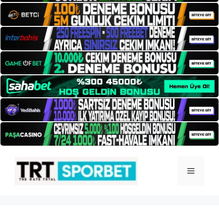
İçeriğe
atla
Menü