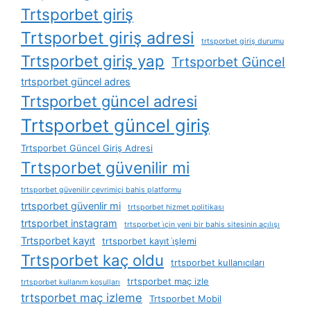
Trtsporbet giriş
Trtsporbet giriş adresi
trtsporbet giriş durumu
Trtsporbet giriş yap
Trtsporbet Güncel
trtsporbet güncel adres
Trtsporbet güncel adresi
Trtsporbet güncel giriş
Trtsporbet Güncel Giriş Adresi
Trtsporbet güvenilir mi
trtsporbet güvenilir çevrimiçi bahis platformu
trtsporbet güvenlir mi
trtsporbet hizmet politikası
trtsporbet instagram
trtsporbet i̇çin yeni bir bahis sitesinin açılışı
Trtsporbet kayıt
trtsporbet kayıt i̇şlemi
Trtsporbet kaç oldu
trtsporbet kullanıcıları
trtsporbet maç izle
trtsporbet kullanım koşulları
trtsporbet maç izleme
Trtsporbet Mobil