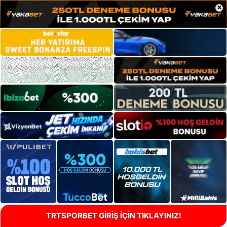
×
TRTSPORBET GİRİŞ İÇİN TIKLAYINIZ!