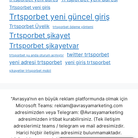
Trtsporbet yeni giriş
Trtsporbet yeni güncel giriş
Trtsporbet Üyelik
trtsporbet ödeme yöntemi
Trtsporbet şikayet
Trtsporbet şikayetvar
twitter trtsporbet
trtsporbet şu anda oturum açmıştır
yeni adresi trtsporbet
yeni giris trtsporbet
şikayetler trtsporbet mobil
"Avrasya'nın en büyük reklam platformunda olmak için
Microsoft Teams:
reklam@avrasyamarketing.com
adresimizden veya Telegram: @Avrasyamarketing
adresimizden irtibat kurabilirsiniz. (Tek iletişim
adreslerimiz teams / telegram ve mail adresimizdir.
Harici hiçbir iletişim adresimiz bulunmamaktadır.