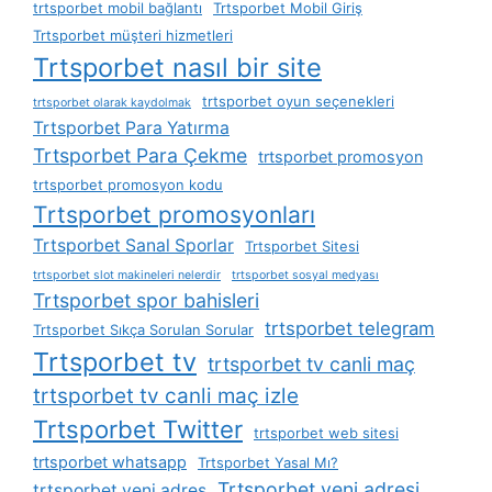
trtsporbet mobil bağlantı
Trtsporbet Mobil Giriş
Trtsporbet müşteri hizmetleri
Trtsporbet nasıl bir site
trtsporbet oyun seçenekleri
trtsporbet olarak kaydolmak
Trtsporbet Para Yatırma
Trtsporbet Para Çekme
trtsporbet promosyon
trtsporbet promosyon kodu
Trtsporbet promosyonları
Trtsporbet Sanal Sporlar
Trtsporbet Sitesi
trtsporbet slot makineleri nelerdir
trtsporbet sosyal medyası
Trtsporbet spor bahisleri
trtsporbet telegram
Trtsporbet Sıkça Sorulan Sorular
Trtsporbet tv
trtsporbet tv canli maç
trtsporbet tv canli maç izle
Trtsporbet Twitter
trtsporbet web sitesi
trtsporbet whatsapp
Trtsporbet Yasal Mı?
Trtsporbet yeni adresi
trtsporbet yeni adres