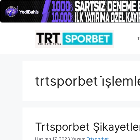
İçeriğe
atla
T
trtsporbet i̇şleml
Trtsporbet Şikayetle
Haziran 17, 2023
Yazarı:
Trtsporbet