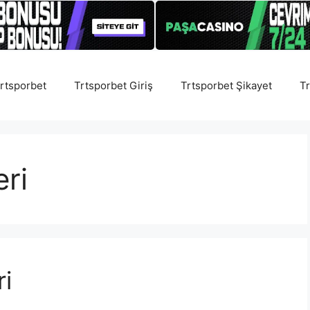
rtsporbet
Trtsporbet Giriş
Trtsporbet Şikayet
Tr
eri
ri