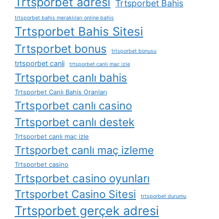
Trtsporbet adresi
Trtsporbet Bahis
trtsporbet bahis meraklıları online bahis
Trtsporbet Bahis Sitesi
Trtsporbet bonus
trtsporbet bonusu
trtsporbet canli
trtsporbet canli maç izle
Trtsporbet canlı bahis
Trtsporbet Canlı Bahis Oranları
Trtsporbet canlı casino
Trtsporbet canlı destek
Trtsporbet canlı maç izle
Trtsporbet canlı maç izleme
Trtsporbet casino
Trtsporbet casino oyunları
Trtsporbet Casino Sitesi
trtsporbet durumu
Trtsporbet gerçek adresi