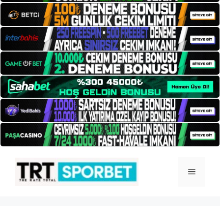
İçeriğe
atla
Menü