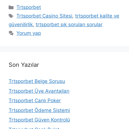
Kategoriler
Trtsporbet
Etiketler
Trtsporbet Casino Sitesi
,
trtsporbet kalite ve
güvenilirlik
,
trtsporbet sık sorulan sorular
Yorum yap
Son Yazılar
Trtsporbet Belge Sorusu
Trtsporbet Üye Avantajları
Trtsporbet Canlı Poker
Trtsporbet Ödeme Sistemi
Trtsporbet Güven Kontrolü