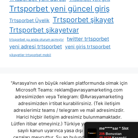
Trtsporbet yeni güncel giriş
Trtsporbet şikayet
Trtsporbet Üyelik
Trtsporbet şikayetvar
twitter trtsporbet
trtsporbet şu anda oturum açmıştır
yeni adresi trtsporbet
yeni giris trtsporbet
şikayetler trtsporbet mobil
"Avrasya'nın en büyük reklam platformunda olmak için
Microsoft Teams:
reklam@avrasyamarketing.com
adresimizden veya Telegram: @Avrasyamarketing
adresimizden irtibat kurabilirsiniz. (Tek iletişim
adreslerimiz teams / telegram ve mail adresimizdir.
Harici hiçbir iletişim adresimiz bulunmamaktadır.
Lütfen itibar etmeyiniz.) Türkiye yasalarına göre 7258
sayılı kanun uyarınca yasa dışı bahis oynamanın
cezaları mevcuttur. Şu an bulunduğunuz site hiç bir