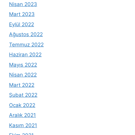
Nisan 2023
Mart 2023
Eylül 2022
Ağustos 2022
Temmuz 2022
Haziran 2022
Mayıs 2022
Nisan 2022
Mart 2022
Şubat 2022
Ocak 2022
Aralık 2021
Kasım 2021