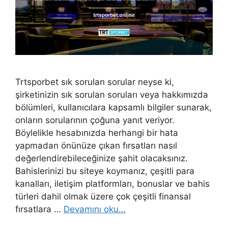
Trtsporbet sık sorulan sorular neyse ki,
şirketinizin sık sorulan soruları veya hakkımızda
bölümleri, kullanıcılara kapsamlı bilgiler sunarak,
onların sorularının çoğuna yanıt veriyor.
Böylelikle hesabınızda herhangi bir hata
yapmadan önünüze çıkan fırsatları nasıl
değerlendirebileceğinize şahit olacaksınız.
Bahislerinizi bu siteye koymanız, çeşitli para
kanalları, iletişim platformları, bonuslar ve bahis
türleri dahil olmak üzere çok çeşitli finansal
fırsatlara …
Devamını oku…