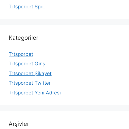
Trtsporbet Spor
Kategoriler
Trtsporbet
Trtsporbet Giriş
Trtsporbet Şikayet
Trtsporbet Twitter
Trtsporbet Yeni Adresi
Arşivler