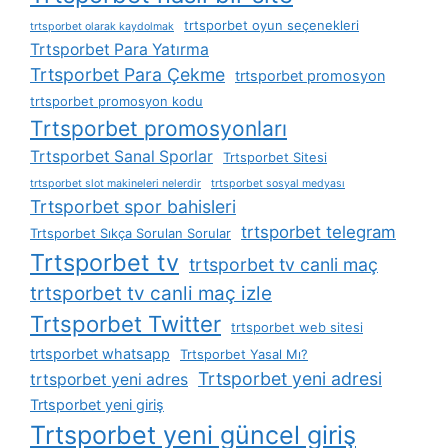
trtsporbet oyun seçenekleri
trtsporbet olarak kaydolmak
Trtsporbet Para Yatırma
Trtsporbet Para Çekme
trtsporbet promosyon
trtsporbet promosyon kodu
Trtsporbet promosyonları
Trtsporbet Sanal Sporlar
Trtsporbet Sitesi
trtsporbet slot makineleri nelerdir
trtsporbet sosyal medyası
Trtsporbet spor bahisleri
trtsporbet telegram
Trtsporbet Sıkça Sorulan Sorular
Trtsporbet tv
trtsporbet tv canli maç
trtsporbet tv canli maç izle
Trtsporbet Twitter
trtsporbet web sitesi
trtsporbet whatsapp
Trtsporbet Yasal Mı?
Trtsporbet yeni adresi
trtsporbet yeni adres
Trtsporbet yeni giriş
Trtsporbet yeni güncel giriş