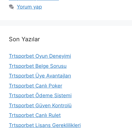
Yorum yap
Son Yazılar
Trtsporbet Oyun Deneyimi
Trtsporbet Belge Sorusu
Trtsporbet Üye Avantajları
Trtsporbet Canlı Poker
Trtsporbet Ödeme Sistemi
Trtsporbet Güven Kontrolü
Trtsporbet Canlı Rulet
Trtsporbet Lisans Gereklilikleri