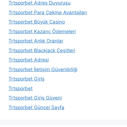
Trtsporbet Adres Duyurusu
Trtsporbet Para Çekme Avantajları
Trtsporbet Büyük Casino
Trtsporbet Kazanç Ödemeleri
Trtsporbet Anlık Oranlar
Trtsporbet Blackjack Çeşitleri
Trtsporbet Adresi
Trtsporbet İletişim Güvenilirliği
Trtsporbet Giriş
Trtsporbet
Trtsporbet Giriş Güveni
Trtsporbet Güncel Sayfa