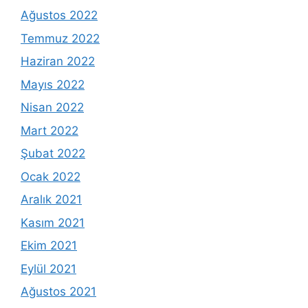
Ağustos 2022
Temmuz 2022
Haziran 2022
Mayıs 2022
Nisan 2022
Mart 2022
Şubat 2022
Ocak 2022
Aralık 2021
Kasım 2021
Ekim 2021
Eylül 2021
Ağustos 2021