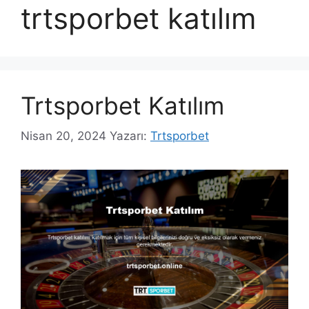
trtsporbet katılım
Trtsporbet Katılım
Nisan 20, 2024
Yazarı:
Trtsporbet