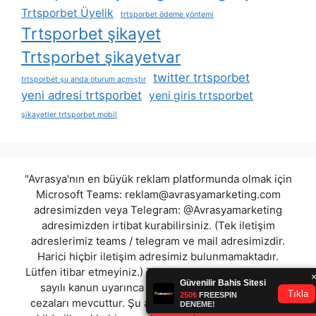
Trtsporbet Üyelik
trtsporbet ödeme yöntemi
Trtsporbet şikayet
Trtsporbet şikayetvar
twitter trtsporbet
trtsporbet şu anda oturum açmıştır
yeni adresi trtsporbet
yeni giris trtsporbet
şikayetler trtsporbet mobil
"Avrasya'nın en büyük reklam platformunda olmak için
Microsoft Teams:
reklam@avrasyamarketing.com
adresimizden veya Telegram: @Avrasyamarketing
adresimizden irtibat kurabilirsiniz. (Tek iletişim
adreslerimiz teams / telegram ve mail adresimizdir.
Harici hiçbir iletişim adresimiz bulunmamaktadır.
Lütfen itibar etmeyiniz.) Türkiye yasalarına göre 7258
sayılı kanun uyarınca yasa dışı bahis oynamanın
cezaları mevcuttur. Şu an bulunduğunuz site hiç bir