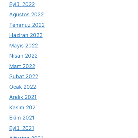
Eylül 2022
Ağustos 2022
Temmuz 2022
Haziran 2022
Mayıs 2022
Nisan 2022
Mart 2022
Şubat 2022
Ocak 2022
Aralık 2021
Kasım 2021
Ekim 2021
Eylül 2021