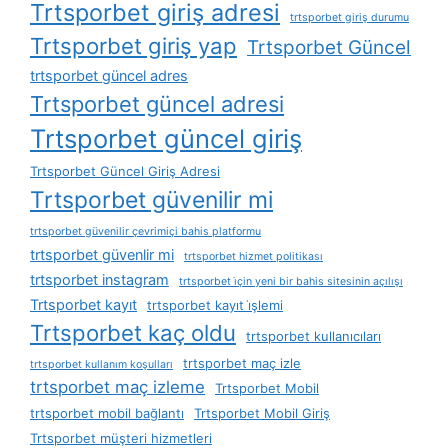
Trtsporbet giriş adresi
trtsporbet giriş durumu
Trtsporbet giriş yap
Trtsporbet Güncel
trtsporbet güncel adres
Trtsporbet güncel adresi
Trtsporbet güncel giriş
Trtsporbet Güncel Giriş Adresi
Trtsporbet güvenilir mi
trtsporbet güvenilir çevrimiçi bahis platformu
trtsporbet güvenlir mi
trtsporbet hizmet politikası
trtsporbet instagram
trtsporbet i̇çin yeni bir bahis sitesinin açılışı
Trtsporbet kayıt
trtsporbet kayıt i̇şlemi
Trtsporbet kaç oldu
trtsporbet kullanıcıları
trtsporbet maç izle
trtsporbet kullanım koşulları
trtsporbet maç izleme
Trtsporbet Mobil
trtsporbet mobil bağlantı
Trtsporbet Mobil Giriş
Trtsporbet müşteri hizmetleri