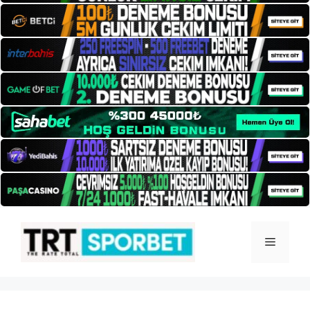
İçeriğe
atla
Menü