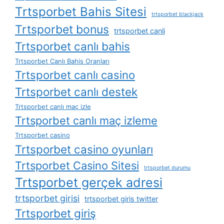
Trtsporbet Bahis Sitesi
trtsporbet blackjack
Trtsporbet bonus
trtsporbet canli
Trtsporbet canlı bahis
Trtsporbet Canlı Bahis Oranları
Trtsporbet canlı casino
Trtsporbet canlı destek
Trtsporbet canlı maç izle
Trtsporbet canlı maç izleme
Trtsporbet casino
Trtsporbet casino oyunları
Trtsporbet Casino Sitesi
trtsporbet durumu
Trtsporbet gerçek adresi
trtsporbet girisi
trtsporbet giris twitter
Trtsporbet giriş