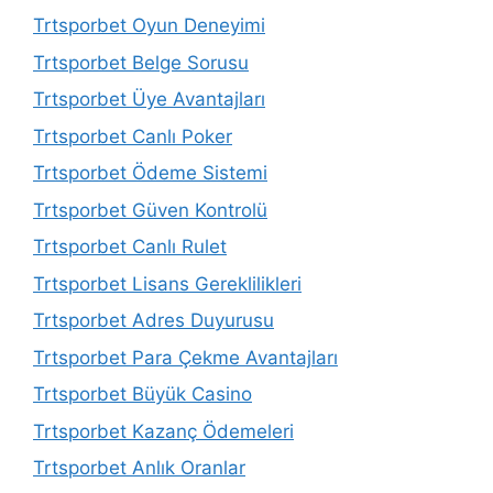
Trtsporbet Oyun Deneyimi
Trtsporbet Belge Sorusu
Trtsporbet Üye Avantajları
Trtsporbet Canlı Poker
Trtsporbet Ödeme Sistemi
Trtsporbet Güven Kontrolü
Trtsporbet Canlı Rulet
Trtsporbet Lisans Gereklilikleri
Trtsporbet Adres Duyurusu
Trtsporbet Para Çekme Avantajları
Trtsporbet Büyük Casino
Trtsporbet Kazanç Ödemeleri
Trtsporbet Anlık Oranlar