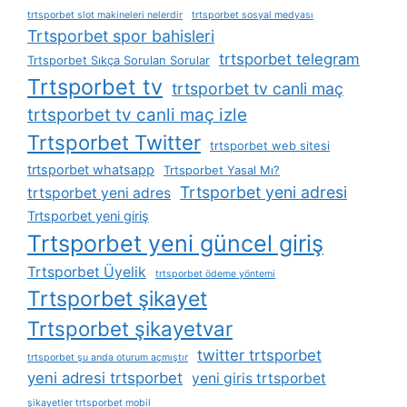
trtsporbet slot makineleri nelerdir
trtsporbet sosyal medyası
Trtsporbet spor bahisleri
trtsporbet telegram
Trtsporbet Sıkça Sorulan Sorular
Trtsporbet tv
trtsporbet tv canli maç
trtsporbet tv canli maç izle
Trtsporbet Twitter
trtsporbet web sitesi
trtsporbet whatsapp
Trtsporbet Yasal Mı?
Trtsporbet yeni adresi
trtsporbet yeni adres
Trtsporbet yeni giriş
Trtsporbet yeni güncel giriş
Trtsporbet Üyelik
trtsporbet ödeme yöntemi
Trtsporbet şikayet
Trtsporbet şikayetvar
twitter trtsporbet
trtsporbet şu anda oturum açmıştır
yeni adresi trtsporbet
yeni giris trtsporbet
şikayetler trtsporbet mobil