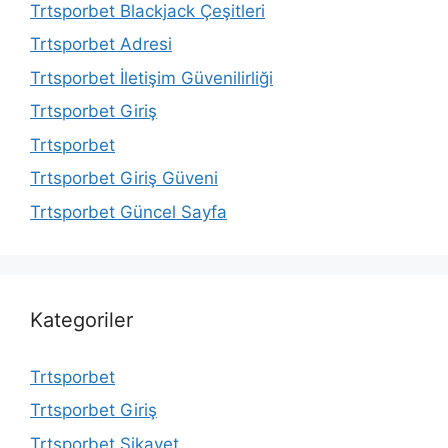
Trtsporbet Blackjack Çeşitleri
Trtsporbet Adresi
Trtsporbet İletişim Güvenilirliği
Trtsporbet Giriş
Trtsporbet
Trtsporbet Giriş Güveni
Trtsporbet Güncel Sayfa
Kategoriler
Trtsporbet
Trtsporbet Giriş
Trtsporbet Şikayet