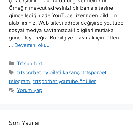
çok çeşitli konularda da bilgi vermektedir.
Örneğin mevcut adresinizi bir bahis sitesine
güncellediğinizde YouTube üzerinden bildirim
alabilirsiniz. Web sitesi adresi değişirse youtube
sosyal medya sayfamızdaki bilgileri mutlaka
güncelleyeceğiz. Bu bilgiye ulaşmak için lütfen
…
Devamını oku…
Kategoriler
Trtsporbet
Etiketler
trtsporbet oy bileti kazanç
,
trtsporbet
telegram
,
trtsporbet youtube ödüller
Yorum yap
Son Yazılar