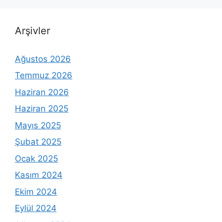
Arşivler
Ağustos 2026
Temmuz 2026
Haziran 2026
Haziran 2025
Mayıs 2025
Şubat 2025
Ocak 2025
Kasım 2024
Ekim 2024
Eylül 2024