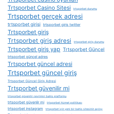
Trtsporbet Casino Sitesi
trtsporbet durumu
Trtsporbet gerçek adresi
trtsporbet girisi
trtsporbet giris twitter
Trtsporbet giriş
Trtsporbet giriş adresi
trtsporbet giriş durumu
Trtsporbet giriş yap
Trtsporbet Güncel
trtsporbet güncel adres
Trtsporbet güncel adresi
Trtsporbet güncel giriş
Trtsporbet Güncel Giriş Adresi
Trtsporbet güvenilir mi
trtsporbet güvenilir çevrimiçi bahis platformu
trtsporbet güvenlir mi
trtsporbet hizmet politikası
trtsporbet instagram
trtsporbet i̇çin yeni bir bahis sitesinin açılışı