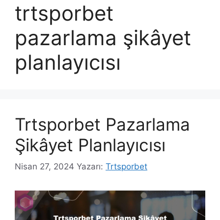
trtsporbet
pazarlama şikâyet
planlayıcısı
Trtsporbet Pazarlama
Şikâyet Planlayıcısı
Nisan 27, 2024
Yazarı:
Trtsporbet