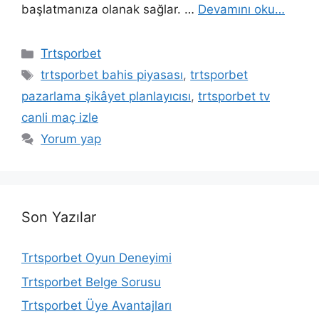
başlatmanıza olanak sağlar. …
Devamını oku…
Kategoriler
Trtsporbet
Etiketler
trtsporbet bahis piyasası
,
trtsporbet
pazarlama şikâyet planlayıcısı
,
trtsporbet tv
canli maç izle
Yorum yap
Son Yazılar
Trtsporbet Oyun Deneyimi
Trtsporbet Belge Sorusu
Trtsporbet Üye Avantajları