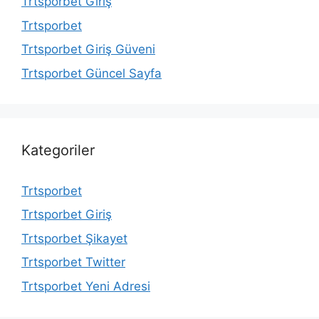
Trtsporbet Giriş
Trtsporbet
Trtsporbet Giriş Güveni
Trtsporbet Güncel Sayfa
Kategoriler
Trtsporbet
Trtsporbet Giriş
Trtsporbet Şikayet
Trtsporbet Twitter
Trtsporbet Yeni Adresi