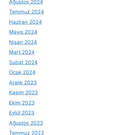
Ağustos 2024
Temmuz 2024
Haziran 2024
Mayıs 2024
Nisan 2024
Mart 2024
Şubat 2024
Ocak 2024
Aralık 2023
Kasım 2023
Ekim 2023
Eylül 2023
Ağustos 2023
Temmuz 2023