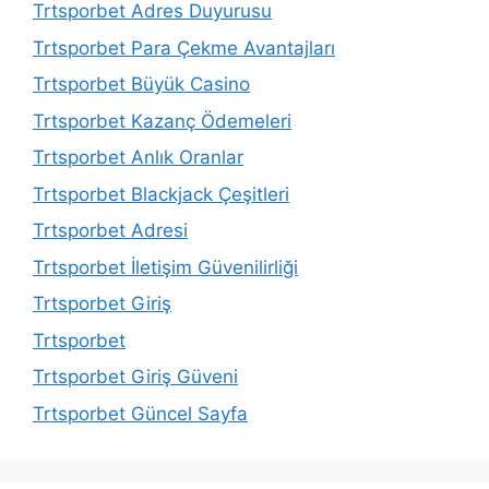
Trtsporbet Adres Duyurusu
Trtsporbet Para Çekme Avantajları
Trtsporbet Büyük Casino
Trtsporbet Kazanç Ödemeleri
Trtsporbet Anlık Oranlar
Trtsporbet Blackjack Çeşitleri
Trtsporbet Adresi
Trtsporbet İletişim Güvenilirliği
Trtsporbet Giriş
Trtsporbet
Trtsporbet Giriş Güveni
Trtsporbet Güncel Sayfa