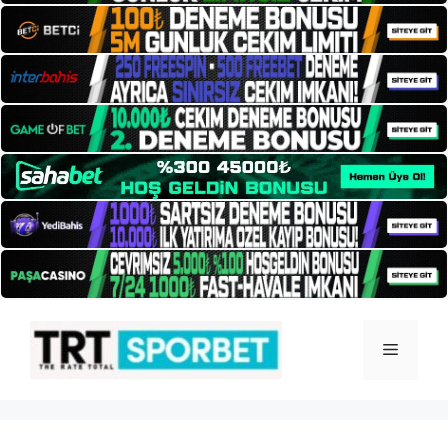
İçeriğe
atla
Menü