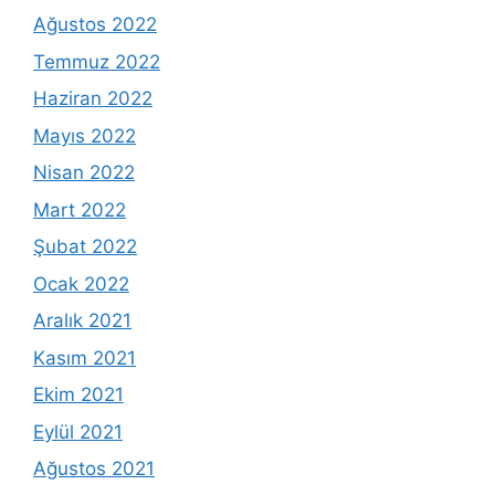
Ağustos 2022
Temmuz 2022
Haziran 2022
Mayıs 2022
Nisan 2022
Mart 2022
Şubat 2022
Ocak 2022
Aralık 2021
Kasım 2021
Ekim 2021
Eylül 2021
Ağustos 2021