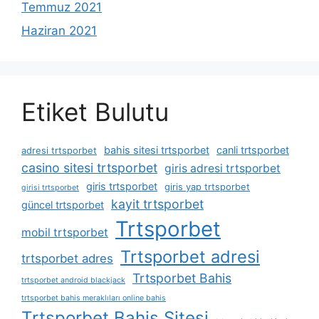
Temmuz 2021
Haziran 2021
Etiket Bulutu
bahis sitesi trtsporbet
canli trtsporbet
adresi trtsporbet
casino sitesi trtsporbet
giris adresi trtsporbet
giris trtsporbet
giris yap trtsporbet
girisi trtsporbet
kayit trtsporbet
güncel trtsporbet
Trtsporbet
mobil trtsporbet
Trtsporbet adresi
trtsporbet adres
Trtsporbet Bahis
trtsporbet android blackjack
trtsporbet bahis meraklıları online bahis
Trtsporbet Bahis Sitesi