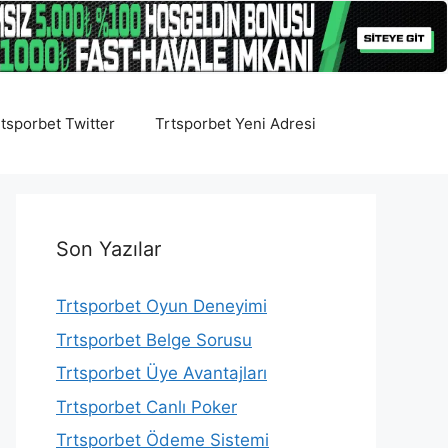
tsporbet Twitter
Trtsporbet Yeni Adresi
Son Yazılar
Trtsporbet Oyun Deneyimi
Trtsporbet Belge Sorusu
Trtsporbet Üye Avantajları
Trtsporbet Canlı Poker
Trtsporbet Ödeme Sistemi