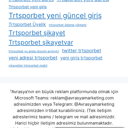
Trtsporbet yeni giriş
Trtsporbet yeni güncel giriş
Trtsporbet Üyelik
trtsporbet ödeme yöntemi
Trtsporbet şikayet
Trtsporbet şikayetvar
twitter trtsporbet
trtsporbet şu anda oturum açmıştır
yeni adresi trtsporbet
yeni giris trtsporbet
şikayetler trtsporbet mobil
"Avrasya'nın en büyük reklam platformunda olmak için
Microsoft Teams:
reklam@avrasyamarketing.com
adresimizden veya Telegram: @Avrasyamarketing
adresimizden irtibat kurabilirsiniz. (Tek iletişim
adreslerimiz teams / telegram ve mail adresimizdir.
Harici hiçbir iletişim adresimiz bulunmamaktadır.