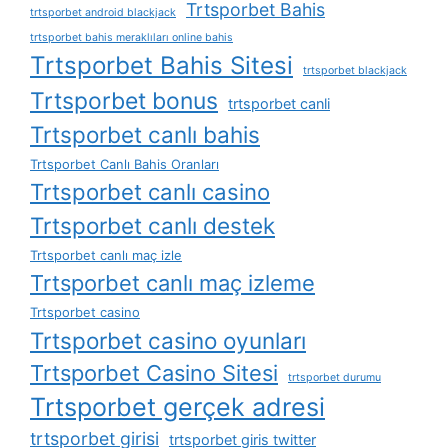
Trtsporbet Bahis
trtsporbet android blackjack
trtsporbet bahis meraklıları online bahis
Trtsporbet Bahis Sitesi
trtsporbet blackjack
Trtsporbet bonus
trtsporbet canli
Trtsporbet canlı bahis
Trtsporbet Canlı Bahis Oranları
Trtsporbet canlı casino
Trtsporbet canlı destek
Trtsporbet canlı maç izle
Trtsporbet canlı maç izleme
Trtsporbet casino
Trtsporbet casino oyunları
Trtsporbet Casino Sitesi
trtsporbet durumu
Trtsporbet gerçek adresi
trtsporbet girisi
trtsporbet giris twitter