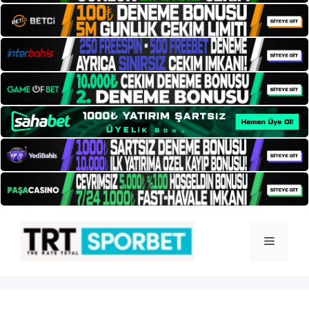
İçeriğe
atla
Menü