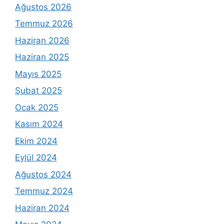
Ağustos 2026
Temmuz 2026
Haziran 2026
Haziran 2025
Mayıs 2025
Şubat 2025
Ocak 2025
Kasım 2024
Ekim 2024
Eylül 2024
Ağustos 2024
Temmuz 2024
Haziran 2024