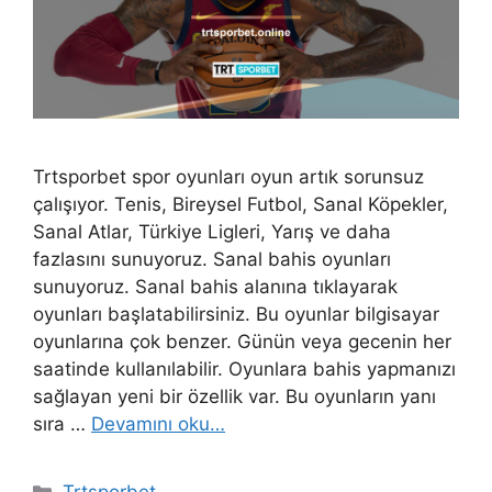
Trtsporbet spor oyunları oyun artık sorunsuz
çalışıyor. Tenis, Bireysel Futbol, ​​Sanal Köpekler,
Sanal Atlar, Türkiye Ligleri, Yarış ve daha
fazlasını sunuyoruz. Sanal bahis oyunları
sunuyoruz. Sanal bahis alanına tıklayarak
oyunları başlatabilirsiniz. Bu oyunlar bilgisayar
oyunlarına çok benzer. Günün veya gecenin her
saatinde kullanılabilir. Oyunlara bahis yapmanızı
sağlayan yeni bir özellik var. Bu oyunların yanı
sıra …
Devamını oku…
Kategoriler