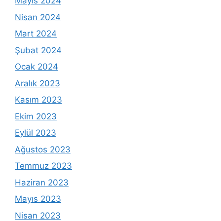
Mayıs 2024
Nisan 2024
Mart 2024
Şubat 2024
Ocak 2024
Aralık 2023
Kasım 2023
Ekim 2023
Eylül 2023
Ağustos 2023
Temmuz 2023
Haziran 2023
Mayıs 2023
Nisan 2023