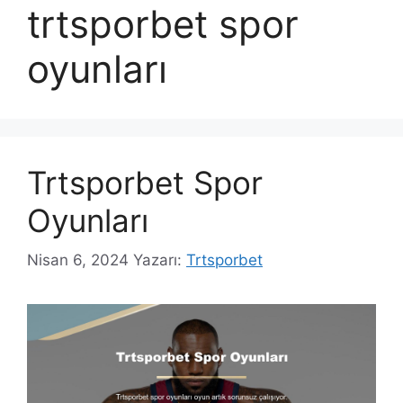
trtsporbet spor
oyunları
Trtsporbet Spor
Oyunları
Nisan 6, 2024
Yazarı:
Trtsporbet