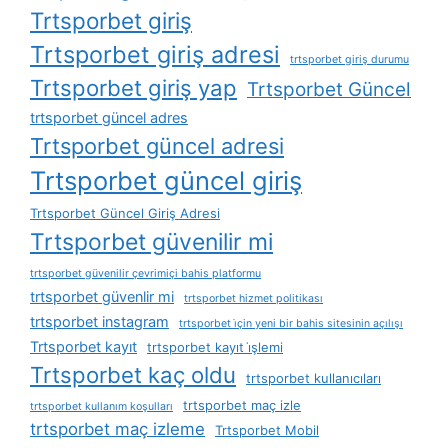
Trtsporbet giriş
Trtsporbet giriş adresi
trtsporbet giriş durumu
Trtsporbet giriş yap
Trtsporbet Güncel
trtsporbet güncel adres
Trtsporbet güncel adresi
Trtsporbet güncel giriş
Trtsporbet Güncel Giriş Adresi
Trtsporbet güvenilir mi
trtsporbet güvenilir çevrimiçi bahis platformu
trtsporbet güvenlir mi
trtsporbet hizmet politikası
trtsporbet instagram
trtsporbet i̇çin yeni bir bahis sitesinin açılışı
Trtsporbet kayıt
trtsporbet kayıt i̇şlemi
Trtsporbet kaç oldu
trtsporbet kullanıcıları
trtsporbet maç izle
trtsporbet kullanım koşulları
trtsporbet maç izleme
Trtsporbet Mobil