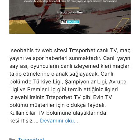
seobahis tv web sitesi Trtsporbet canlı TV, maç
yayını ve spor haberleri sunmaktadır. Canlı yayın
sayfası, oyuncuların canlı izleyemedikleri maçları
takip etmelerine olanak sağlayacak. Canlı
bölümde Türkiye Ligi, Şampiyonlar Ligi, Avrupa
Ligi ve Premier Lig gibi tercih ettiğiniz ligleri
izleyebilirsiniz Trtsporbet TV gibi Evin TV
bölümü müşteriler için oldukça faydalı.
Kullanıcılar TV bölümüne ulaştıklarında
kesintisiz …
Devamını oku…
Kategoriler