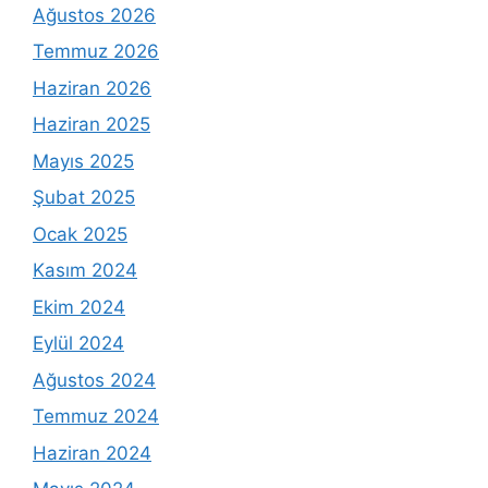
Ağustos 2026
Temmuz 2026
Haziran 2026
Haziran 2025
Mayıs 2025
Şubat 2025
Ocak 2025
Kasım 2024
Ekim 2024
Eylül 2024
Ağustos 2024
Temmuz 2024
Haziran 2024