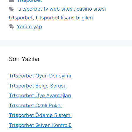
Trtsporbet
Etiketler
trtsporbet tv web sitesi
,
casino sitesi
trtsporbet
,
trtsporbet lisans bilgileri
Yorum yap
Son Yazılar
Trtsporbet Oyun Deneyimi
Trtsporbet Belge Sorusu
Trtsporbet Üye Avantajları
Trtsporbet Canlı Poker
Trtsporbet Ödeme Sistemi
Trtsporbet Güven Kontrolü