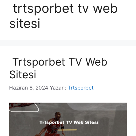
trtsporbet tv web
sitesi
Trtsporbet TV Web
Sitesi
Haziran 8, 2024
Yazarı:
Trtsporbet