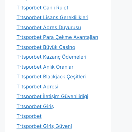
Trtsporbet Canlı Rulet
Trtsporbet Lisans Gereklilikleri
Trtsporbet Adres Duyurusu
Trtsporbet Para Çekme Avantajları
Trtsporbet Büyük Casino
Trtsporbet Kazanç Ödemeleri
Trtsporbet Anlık Oranlar
Trtsporbet Blackjack Çeşitleri
Trtsporbet Adresi
Trtsporbet İletişim Güvenilirliği
Trtsporbet Giriş
Trtsporbet
Trtsporbet Giriş Güveni