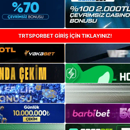
TRTSPORBET GİRİŞ İÇİN TIKLAYINIZ!