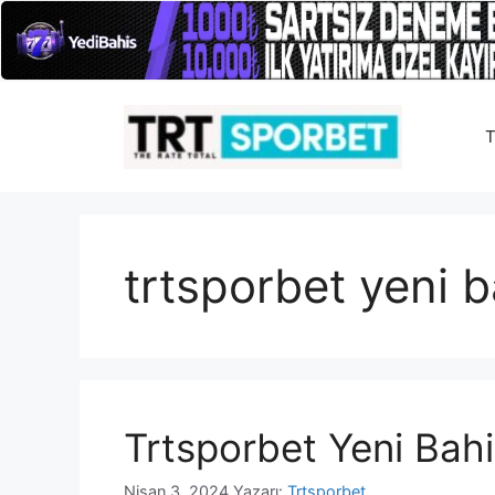
İçeriğe
atla
T
trtsporbet yeni b
Trtsporbet Yeni Bahi
Nisan 3, 2024
Yazarı:
Trtsporbet