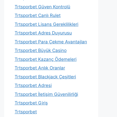
Trtsporbet Güven Kontrolü
Trtsporbet Canlı Rulet
Trtsporbet Lisans Gereklilikleri
Trtsporbet Adres Duyurusu
Trtsporbet Para Çekme Avantajları
Trtsporbet Büyük Casino
Trtsporbet Kazanç Ödemeleri
Trtsporbet Anlık Oranlar
Trtsporbet Blackjack Çeşitleri
Trtsporbet Adresi
Trtsporbet İletişim Güvenilirliği
Trtsporbet Giriş
Trtsporbet