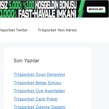
tsporbet Twitter
Trtsporbet Yeni Adresi
Son Yazılar
Trtsporbet Oyun Deneyimi
Trtsporbet Belge Sorusu
Trtsporbet Üye Avantajları
Trtsporbet Canlı Poker
Trtsporbet Ödeme Sistemi