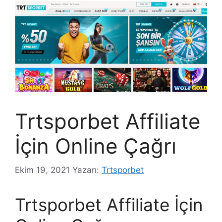
Trtsporbet Affiliate
İçin Online Çağrı
Ekim 19, 2021
Yazarı:
Trtsporbet
Trtsporbet Affiliate İçin