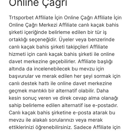
Online Çağrı
Trtsporbet Affiliate İçin Online Çağrı Affiliate İçin
Online Çağrı Merkezi Affiliate canlı kaçak bahis
şirketi içeriğinde belirleme edilen bir tür iş
ortaklığı seçeneğidir. Üyeler veya benzerinde
canlı kaçak bahis şirketi takipçileri Affiliate
hizmeti için canlı kaçak bahis şirketi ile online
davet merkezine geçebilirler. Affiliate başlığı
altında da incelenebilecek bu mevzu için
başvurular ve merak edilen her şeyi sormak için
canlı destek hattı ile online davet merkezine
geçmek mantıklı bir alternatif olabilir. Daha
kesin sonuç veren ve direk cevap alma olanağı
sahip belirleme edilen alternatif ise e-postadır.
Canlı kaçak bahis şirketine e-posta atarak bu
mevzu ile alakalı sorularınızı veya merak
ettiklerinizi öğrenebilirsiniz. Sadece Affiliate için