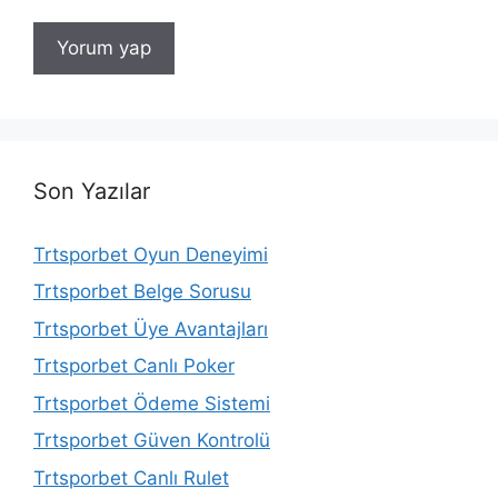
Son Yazılar
Trtsporbet Oyun Deneyimi
Trtsporbet Belge Sorusu
Trtsporbet Üye Avantajları
Trtsporbet Canlı Poker
Trtsporbet Ödeme Sistemi
Trtsporbet Güven Kontrolü
Trtsporbet Canlı Rulet