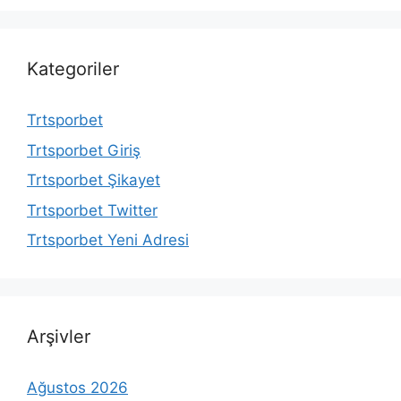
Kategoriler
Trtsporbet
Trtsporbet Giriş
Trtsporbet Şikayet
Trtsporbet Twitter
Trtsporbet Yeni Adresi
Arşivler
Ağustos 2026