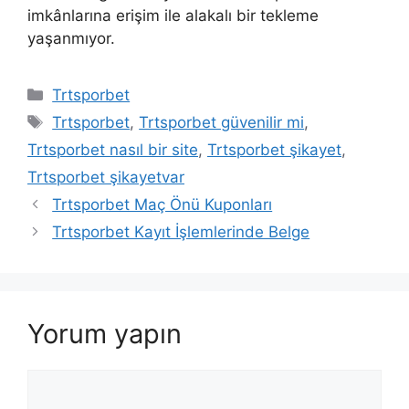
imkânlarına erişim ile alakalı bir tekleme
yaşanmıyor.
Kategoriler
Trtsporbet
Etiketler
Trtsporbet
,
Trtsporbet güvenilir mi
,
Trtsporbet nasıl bir site
,
Trtsporbet şikayet
,
Trtsporbet şikayetvar
Yazı
Trtsporbet Maç Önü Kuponları
dolaşımı
Trtsporbet Kayıt İşlemlerinde Belge
Yorum yapın
Yorum