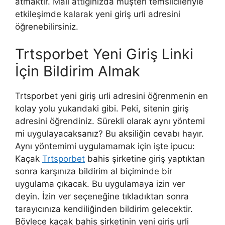
atmaktır. Mail attığınızda müşteri temsilcileriyle
etkileşimde kalarak yeni giriş urli adresini
öğrenebilirsiniz.
Trtsporbet Yeni Giriş Linki
İçin Bildirim Almak
Trtsporbet yeni giriş urli adresini öğrenmenin en
kolay yolu yukarıdaki gibi. Peki, sitenin giriş
adresini öğrendiniz. Sürekli olarak aynı yöntemi
mi uygulayacaksanız? Bu aksiliğin cevabı hayır.
Aynı yöntemimi uygulamamak için işte ipucu:
Kaçak
Trtsporbet
bahis şirketine giriş yaptıktan
sonra karşınıza bildirim al biçiminde bir
uygulama çıkacak. Bu uygulamaya izin ver
deyin. İzin ver seçeneğine tıkladıktan sonra
tarayıcınıza kendiliğinden bildirim gelecektir.
Böylece kaçak bahis şirketinin yeni giriş urli