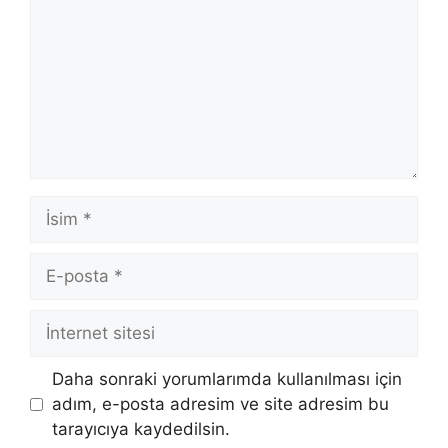
İsim
E-
posta
İnternet
sitesi
Daha sonraki yorumlarımda kullanılması için
adım, e-posta adresim ve site adresim bu
tarayıcıya kaydedilsin.