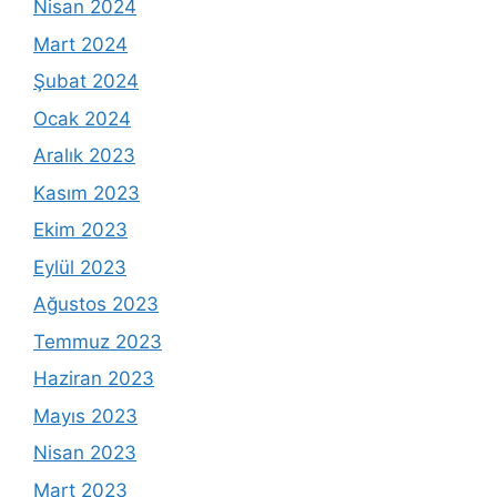
Nisan 2024
Mart 2024
Şubat 2024
Ocak 2024
Aralık 2023
Kasım 2023
Ekim 2023
Eylül 2023
Ağustos 2023
Temmuz 2023
Haziran 2023
Mayıs 2023
Nisan 2023
Mart 2023