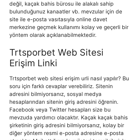
değil, kaçak bahis bürosu ile alakalı sahip
bulunduğunuz kanaatler vb. mevzular için de
site ile e-posta vasıtasıyla online davet
merkezine geçmek kullanımı kolay ve geçerli bir
yöntem olarak açıklanabilmektedir.
Trtsporbet Web Sitesi
Erişim Linki
Trtsporbet web sitesi erişim urli nasıl yapılır? Bu
soru için farklı cevaplar verebiliriz. Sitenin
adresini bilmiyorsanız, sosyal medya
hesaplarından sitenin giriş adresini öğrenin.
Facebook veya Twitter hesapları size bu
mevzuda yardımcı olacaktır. Kaçak kaçak bahis
şirketinin giriş adresini bilmiyorsanız, kolay bir
diğer yöntem resmi e-posta adresine e-posta