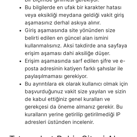
Bu bilgilerde en ufak bir karakter hatası
veya eksikliği meydana geldiği vakit giriş
aşamasınız derhal askıya alınır.
Giriş aşamasında site yönünden size
belirti edilen en güncel alan ismini
kullanmalısınız. Aksi takdirde ana sayfaya
erişim aşaması dahi aksiliğe düşer.
Erişim aşamasında sarf edilen şifre ve e-
posta adresinin katiyen farklı şahıslar ile
paylaşılmaması gerekiyor.
Bu ayrıntılara ek olarak kullanıcı olmak için
başvurduğunuz vakit size yayılan ve sizin
de kabul ettiğiniz genel kuralları ve
gerekçesi da öneme almanız gerekir. Bu
kuralların yerine getirilip getirilmediği IP
adresleri üstünden incelenir.