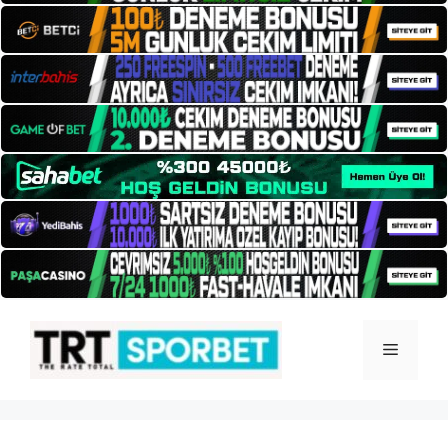
İçeriğe
atla
Menü