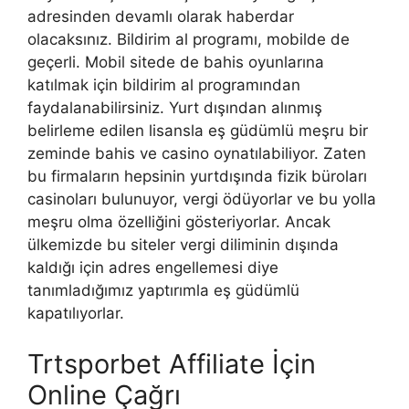
adresinden devamlı olarak haberdar
olacaksınız. Bildirim al programı, mobilde de
geçerli. Mobil sitede de bahis oyunlarına
katılmak için bildirim al programından
faydalanabilirsiniz. Yurt dışından alınmış
belirleme edilen lisansla eş güdümlü meşru bir
zeminde bahis ve casino oynatılabiliyor. Zaten
bu firmaların hepsinin yurtdışında fizik büroları
casinoları bulunuyor, vergi ödüyorlar ve bu yolla
meşru olma özelliğini gösteriyorlar. Ancak
ülkemizde bu siteler vergi diliminin dışında
kaldığı için adres engellemesi diye
tanımladığımız yaptırımla eş güdümlü
kapatılıyorlar.
Trtsporbet Affiliate İçin
Online Çağrı