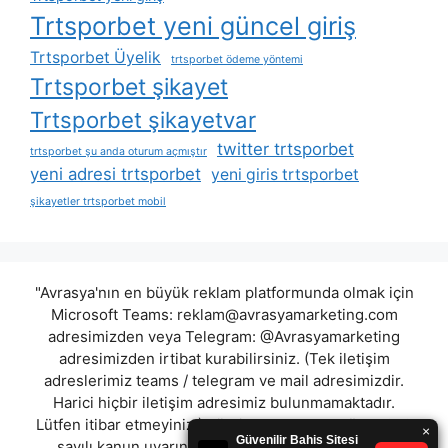
Trtsporbet yeni güncel giriş
Trtsporbet Üyelik
trtsporbet ödeme yöntemi
Trtsporbet şikayet
Trtsporbet şikayetvar
twitter trtsporbet
trtsporbet şu anda oturum açmıştır
yeni adresi trtsporbet
yeni giris trtsporbet
şikayetler trtsporbet mobil
"Avrasya'nın en büyük reklam platformunda olmak için
Microsoft Teams:
reklam@avrasyamarketing.com
adresimizden veya Telegram: @Avrasyamarketing
adresimizden irtibat kurabilirsiniz. (Tek iletişim
adreslerimiz teams / telegram ve mail adresimizdir.
Harici hiçbir iletişim adresimiz bulunmamaktadır.
Lütfen itibar etmeyiniz.) Türkiye yasalarına göre 7258
sayılı kanun uyarınca yasa dışı bahis oynamanın