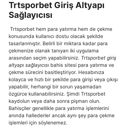
Trtsporbet Giriş Altyapı
Sağlayıcısı
Trtsporbet hem para yatırma hem de çekme
konusunda kullanıcı dostu olacak şekilde
tasarlanmıştır. Belirli bir miktara kadar para
çekmenize olanak tanıyan iki uygulama
arasından seçim yapabilirsiniz.
Trtsporbet giriş
altyapı sağlayıcısı
bahis sitesi para yatırma ve
çekme sürecini basitleştiriyor. Hesabınıza
kolayca ve hızlı bir şekilde para girişi veya çıkışı
yapabilir, herhangi bir sorun yaşamadan
özgürce kullanabilirsiniz. Şimdi Trtsporbet
kaydolun veya daha sonra pişman olun.
Bahisçiler genellikle para yatırma işlemlerini
anında hallederler ancak aynı şey para çekme
işlemleri için söylenemez.