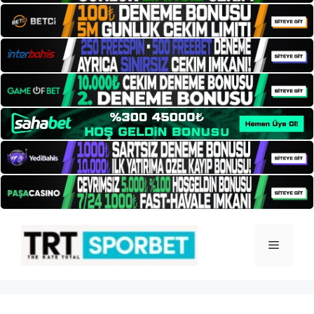
İçeriğe
atla
Menü