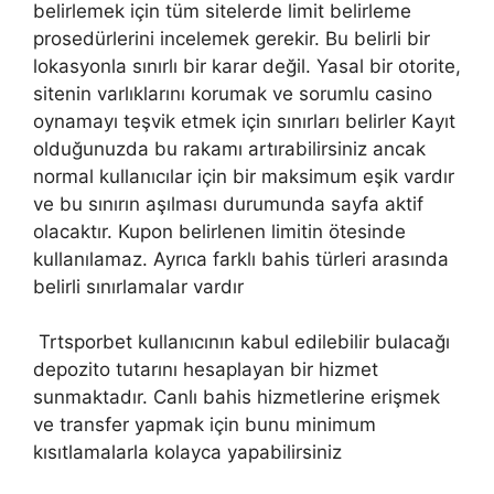
belirlemek için tüm sitelerde limit belirleme
prosedürlerini incelemek gerekir. Bu belirli bir
lokasyonla sınırlı bir karar değil. Yasal bir otorite,
sitenin varlıklarını korumak ve sorumlu casino
oynamayı teşvik etmek için sınırları belirler Kayıt
olduğunuzda bu rakamı artırabilirsiniz ancak
normal kullanıcılar için bir maksimum eşik vardır
ve bu sınırın aşılması durumunda sayfa aktif
olacaktır. Kupon belirlenen limitin ötesinde
kullanılamaz. Ayrıca farklı bahis türleri arasında
belirli sınırlamalar vardır
Trtsporbet kullanıcının kabul edilebilir bulacağı
depozito tutarını hesaplayan bir hizmet
sunmaktadır. Canlı bahis hizmetlerine erişmek
ve transfer yapmak için bunu minimum
kısıtlamalarla kolayca yapabilirsiniz