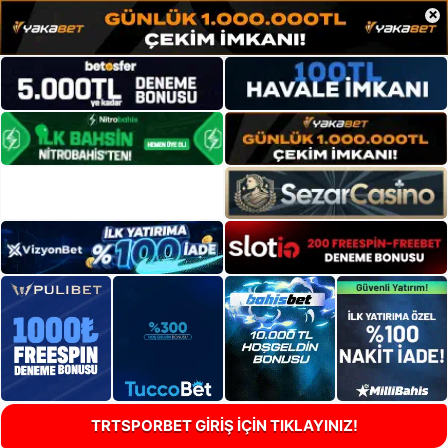
×
TRTSPORBET GİRİŞ İÇİN TIKLAYINIZ!