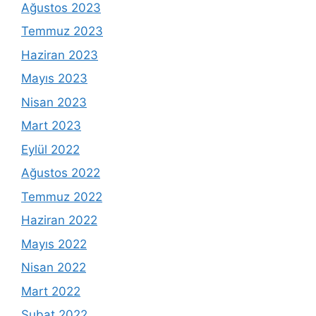
Ağustos 2023
Temmuz 2023
Haziran 2023
Mayıs 2023
Nisan 2023
Mart 2023
Eylül 2022
Ağustos 2022
Temmuz 2022
Haziran 2022
Mayıs 2022
Nisan 2022
Mart 2022
Şubat 2022