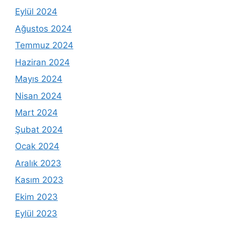
Eylül 2024
Ağustos 2024
Temmuz 2024
Haziran 2024
Mayıs 2024
Nisan 2024
Mart 2024
Şubat 2024
Ocak 2024
Aralık 2023
Kasım 2023
Ekim 2023
Eylül 2023