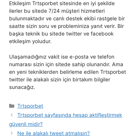
Etkileşim Trtsporbet sitesinde en iyi şekilde
ilerler bu sitede 7/24 müşteri hizmetleri
bulunmaktadır ve canlı destek ekibi rastgele bir
saatte sizin soru ve probleminiza yanıt verir. Bir
başka teknik bu sitede twitter ve facebook
etkileşim yoludur.
Ulaşamadığınız vakit ise e-posta ve telefon
numarası sizin için sitede sahip olunandır. Ama
en yeni tekniklerden belirleme edilen Trtsporbet
twitter ile alakalı sizin için birtakım bilgiler
sunacağız.
Kategoriler
Trtsporbet
Yazı
Trtsporbet sayfasında hesap aktifleştirmek
dolaşımı
güvenli midir?
Ne ile alakalı tweet atmalısın?