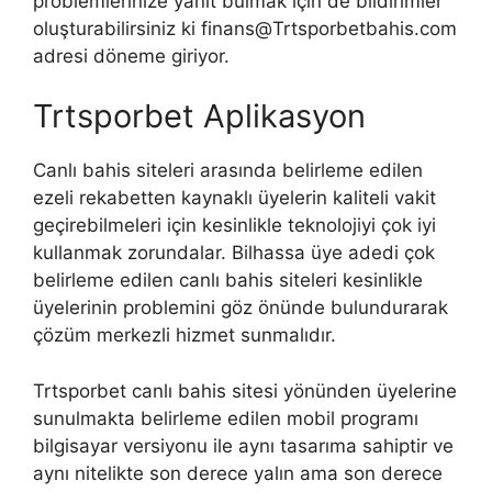
problemlerinize yanıt bulmak için de bildirimler
oluşturabilirsiniz ki
finans@Trtsporbetbahis.com
adresi döneme giriyor.
Trtsporbet Aplikasyon
Canlı bahis siteleri arasında belirleme edilen
ezeli rekabetten kaynaklı üyelerin kaliteli vakit
geçirebilmeleri için kesinlikle teknolojiyi çok iyi
kullanmak zorundalar. Bilhassa üye adedi çok
belirleme edilen canlı bahis siteleri kesinlikle
üyelerinin problemini göz önünde bulundurarak
çözüm merkezli hizmet sunmalıdır.
Trtsporbet canlı bahis sitesi yönünden üyelerine
sunulmakta belirleme edilen mobil programı
bilgisayar versiyonu ile aynı tasarıma sahiptir ve
aynı nitelikte son derece yalın ama son derece