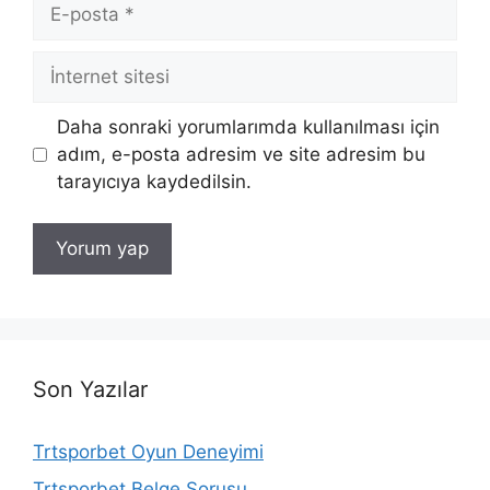
E-
posta
İnternet
sitesi
Daha sonraki yorumlarımda kullanılması için
adım, e-posta adresim ve site adresim bu
tarayıcıya kaydedilsin.
Son Yazılar
Trtsporbet Oyun Deneyimi
Trtsporbet Belge Sorusu