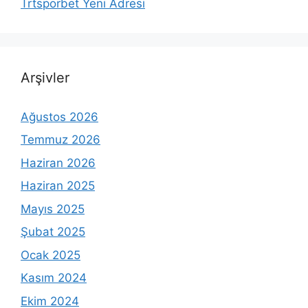
Trtsporbet Yeni Adresi
Arşivler
Ağustos 2026
Temmuz 2026
Haziran 2026
Haziran 2025
Mayıs 2025
Şubat 2025
Ocak 2025
Kasım 2024
Ekim 2024