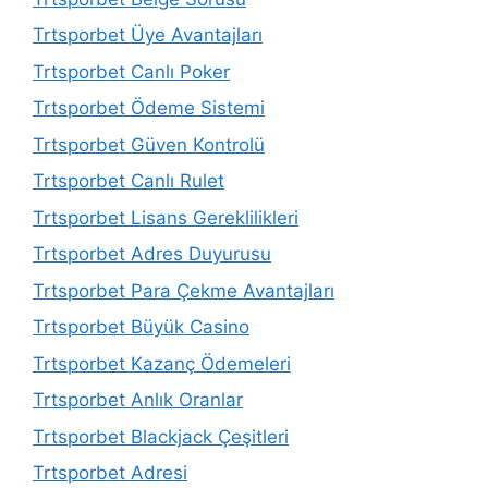
Trtsporbet Üye Avantajları
Trtsporbet Canlı Poker
Trtsporbet Ödeme Sistemi
Trtsporbet Güven Kontrolü
Trtsporbet Canlı Rulet
Trtsporbet Lisans Gereklilikleri
Trtsporbet Adres Duyurusu
Trtsporbet Para Çekme Avantajları
Trtsporbet Büyük Casino
Trtsporbet Kazanç Ödemeleri
Trtsporbet Anlık Oranlar
Trtsporbet Blackjack Çeşitleri
Trtsporbet Adresi